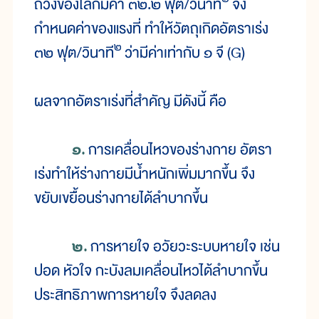
ถ่วงของโลกมีค่า ๓๒.๒ ฟุต/วินาที
จึง
กำหนดค่าของแรงที่ ทำให้วัตถุเกิดอัตราเร่ง
๒
๓๒ ฟุต/วินาที
ว่ามีค่าเท่ากับ ๑ จี (G)
ผลจากอัตราเร่งที่สำคัญ มีดังนี้ คือ
๑.
การเคลื่อนไหวของร่างกาย อัตรา
เร่งทำให้ร่างกายมีน้ำหนักเพิ่มมากขึ้น จึง
ขยับเขยื้อนร่างกายได้ลำบากขึ้น
๒.
การหายใจ อวัยวะระบบหายใจ เช่น
ปอด หัวใจ กะบังลมเคลื่อนไหวได้ลำบากขึ้น
ประสิทธิภาพการหายใจ จึงลดลง