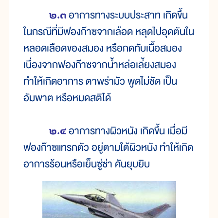
๒.๓
อาการทางระบบประสาท เกิดขึ้น
ในกรณีที่มีฟองก๊าซจากเลือด หลุดไปอุดตันใน
หลอดเลือดของสมอง หรือกดทับเนื้อสมอง
เนื่องจากฟองก๊าซจากน้ำหล่อเลี้ยงสมอง
ทำให้เกิดอาการ ตาพร่ามัว พูดไม่ชัด เป็น
อัมพาต หรือหมดสติได้
๒.๔
อาการทางผิวหนัง เกิดขึ้น เมื่อมี
ฟองก๊าซแทรกตัว อยู่ตามใต้ผิวหนัง ทำให้เกิด
อาการร้อนหรือเย็นซู่ซ่า คันยุบยิบ