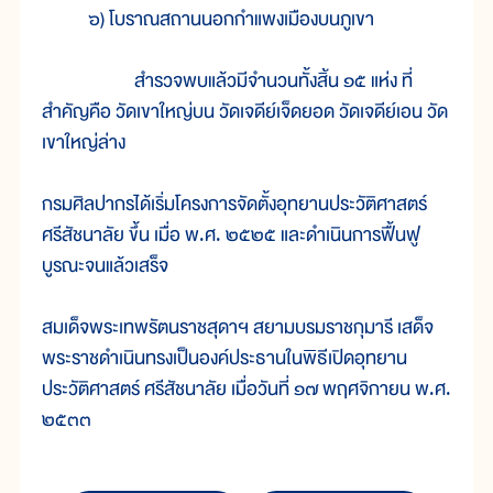
๖) โบราณสถานนอกกำแพงเมืองบนภูเขา
สำรวจพบแล้วมีจำนวนทั้งสิ้น ๑๕ แห่ง ที่
สำคัญคือ วัดเขาใหญ่บน วัดเจดีย์เจ็ดยอด วัดเจดีย์เอน วัด
เขาใหญ่ล่าง
กรมศิลปากรได้เริ่มโครงการจัดตั้งอุทยานประวัติศาสตร์
ศรีสัชนาลัย ขึ้น เมื่อ พ.ศ. ๒๕๒๕ และดำเนินการฟื้นฟู
บูรณะจนแล้วเสร็จ
สมเด็จพระเทพรัตนราชสุดาฯ สยามบรมราชกุมารี เสด็จ
พระราชดำเนินทรงเป็นองค์ประธานในพิธีเปิดอุทยาน
ประวัติศาสตร์ ศรีสัชนาลัย เมื่อวันที่ ๑๗ พฤศจิกายน พ.ศ.
๒๕๓๓