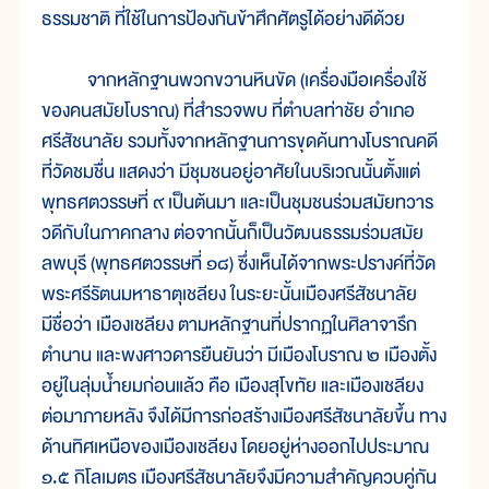
ธรรมชาติ ที่ใช้ในการป้องกันข้าศึกศัตรูได้อย่างดีด้วย
จากหลักฐานพวกขวานหินขัด (เครื่องมือเครื่องใช้
ของคนสมัยโบราณ) ที่สำรวจพบ ที่ตำบลท่าชัย อำเภอ
ศรีสัชนาลัย รวมทั้งจากหลักฐานการขุดค้นทางโบราณคดี
ที่วัดชมชื่น แสดงว่า มีชุมชนอยู่อาศัยในบริเวณนั้นตั้งแต่
พุทธศตวรรษที่ ๙ เป็นต้นมา และเป็นชุมชนร่วมสมัยทวาร
วดีกับในภาคกลาง ต่อจากนั้นก็เป็นวัฒนธรรมร่วมสมัย
ลพบุรี (พุทธศตวรรษที่ ๑๘) ซึ่งเห็นได้จากพระปรางค์ที่วัด
พระศรีรัตนมหาธาตุเชลียง ในระยะนั้นเมืองศรีสัชนาลัย
มีชื่อว่า เมืองเชลียง ตามหลักฐานที่ปรากฏในศิลาจารึก
ตำนาน และพงศาวดารยืนยันว่า มีเมืองโบราณ ๒ เมืองตั้ง
อยู่ในลุ่มน้ำยมก่อนแล้ว คือ เมืองสุโขทัย และเมืองเชลียง
ต่อมาภายหลัง จึงได้มีการก่อสร้างเมืองศรีสัชนาลัยขึ้น ทาง
ด้านทิศเหนือของเมืองเชลียง โดยอยู่ห่างออกไปประมาณ
๑.๕ กิโลเมตร เมืองศรีสัชนาลัยจึงมีความสำคัญควบคู่กัน