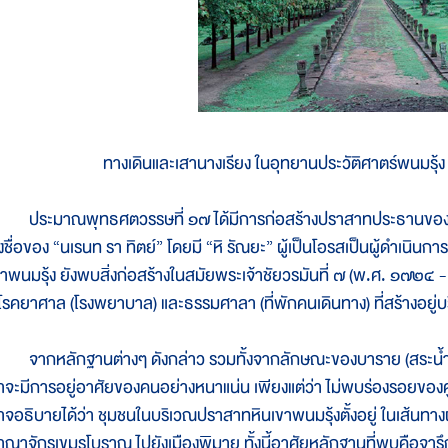
ทางเดินและเสานางเรียง ในอุทยานประวัติศาตร์พนมรุ้ง อ
ระมาณพุทธศตวรรษที่ ๑๗ ได้มีการก่อสร้างปราสาทประธานของปราส
ึงชื่อของ “นเรนท รา ทิตย์” โดยมี “หิ รัณยะ” ผู้เป็นโอรสเป็นผู้ดำเน
ขาพนมรุ้ง ยังพบสิ่งก่อสร้างในสมัยพระเจ้าชัยวรมันที่ ๗ (พ.ศ. ๑๗๒
โรคยาศาล (โรงพยาบาล) และธรรมศาลา (ที่พักคนเดินทาง) ที่สร้างอยู่บร
ากหลักฐานต่างๆ ดังกล่าว รวมทั้งจากลักษณะของบาราย (สระน้ำ) ขนาด
่าจะมีการอยู่อาศัยของคนอย่างหนาแน่น เพียงแต่ว่า ไม่พบร่องรอยของคูน้ำ
าจอธิบายได้ว่า ชุมชนในบริเวณปราสาทหินเขาพนมรุ้งตั้งอยู่ ในเส้นทา
าณาจักรเขมรโบราณ ไปยังเมืองพิมาย ทั้งนี้อาศัยหลักฐานที่พบคือ