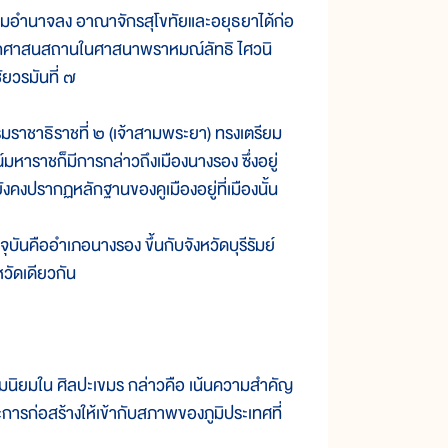
มอำนาจลง อาณาจักรสุโขทัยและอยุธยาได้ก่อ
ะจากศาสนสถานในศาสนาพราหมณ์ลัทธิ ไศวนิ
ยวรมันที่ ๗
ชาธิราชที่ ๒ (เจ้าสามพระยา) ทรงเตรียม
าราชก็มีการกล่าวถึงเมืองนางรอง ซึ่งอยู่
คงปรากฏหลักฐานของคูเมืองอยู่ที่เมืองนั้น
ันคืออำเภอนางรอง ขึ้นกับจังหวัดบุรีรัมย์
หวัดเดียวกัน
ยมใน ศิลปะเขมร กล่าวคือ เน้นความสำคัญ
ารก่อสร้างให้เข้ากับสภาพของภูมิประเทศที่