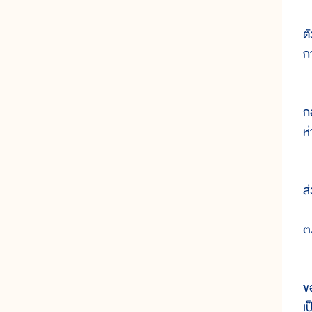
ห
ต
ก
พ
ก
ห
เ
ส
๓
ป
ข
เ