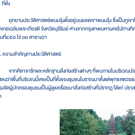
 ที่ตั้ง
ุทยานประวัติศาสตร์พนมรุ้งตั้งอยู่บนยอดเขาพนมรุ้ง ซึ่งเป็นภูเขาไ
ำเภอเฉลิมพระเกียรติ จังหวัดบุรีรัมย์ ห่างจากกรุงเทพมหานครไปทางทิ
ื้นที่๔๕๑ ไร่ ๑๑ ตารางวา
. ความสำคัญทางประวัติศาสตร์
ากศิลาจารึกและหลักฐานสิ่งก่อสร้างต่างๆ ที่พบภายในบริเวณปราสาท
สดงว่าพื้นที่บริเวณนี้เคยเป็นที่ตั้งของชุมชนโบราณมาตั้งแต่พุทธศต
รงจัดผู้ปกครองชุมชนเป็นผู้ดูแลเรื่อยมาสิ่งก่อสร้างที่ปรากฏ ได้แก่ 
ำ