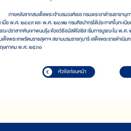
ายหลังจากสมเด็จพระเจ้าบรมวงศ์เธอ กรมพระยาดำรงราชานุภา
ุ้ง เมื่อ พ.ศ. ๒๔๔๙ และ พ.ศ. ๒๔๗๒ กรมศิลปากรได้ประกาศขึ้นทะเ
ูรณะปราสาทหินเขาพนมรุ้ง ด้วยวิธีอนัสติโลซิส เริ่มการบูรณะใน พ.
มเด็จพระเทพรัตนราชสุดาฯ สยามบรมราชกุมารี เสด็จพระราชดำเนินทรงเป
ฤษภาคม พ.ศ. ๒๕๓๑
หัวข้อก่อนหน้า