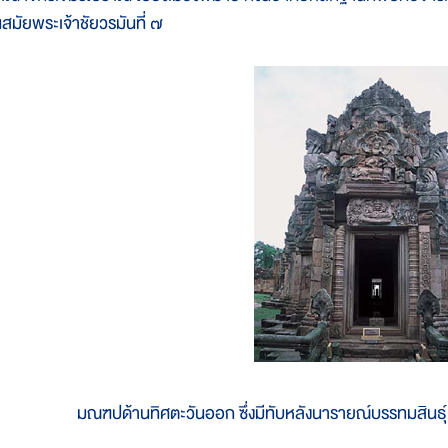
นสมัยพระเจ้าชัยวรมันที่ ๗
มณฑปด้านทิศตะวันออก ซึ่งมีทับหลังนารายณ์บรรทมสินธุ์ 