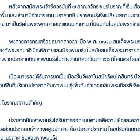
ลังจากสมัยพระเจ้าชัยวรมันที่ ๗ อาณาจักรเขมรโบราณก็เริ่มเสื่อ
ัวขึ้น และเข้ามามีอำนาจแทน ปราสาทหินเขาพนมรุ้งจึงเปลี่ยนสถาน
าย มาเป็นวัดในพระพุทธศาสนาแบบมหายาน ที่นิยมกันในสมัยพระเจ้าชั
งศาวดารกรุงศรีอยุธยากล่าวว่า เมื่อ พ.ศ. ๑๙๘๑ สมเด็จพระบรมรา
องทัพจะยกมาตีเมืองพิมายและเมืองพนมรุ้ง ในสมัยสมเด็จพระนารายณ์มห
่างจากปราสาทหินเขาพนมรุ้งไปทางด้านทิศตะวันตก ๒๐ กิโลเมตร โดยยัง
มืองนางรองได้รับการยกเป็นเมืองชั้นจัตวาในสมัยรัตนโกสินทร์ ปัจจุบ
่วนพื้นที่บริเวณปราสาทหินเขาพนมรุ้งขึ้นกับอำเภอเฉลิมพระเกียรติ จัง
. โบราณสถานสำคัญ
ราสาทหินเขาพนมรุ้งได้รับการออกแบบตามคติความเชื่อและความนิ
องส่วนประกอบเข้าหาจุดศูนย์กลาง คือ ปรางค์ประธาน โดยปรับลักษณะก
ป็นแนวลาด ชันของเขาพนมรุ้ง