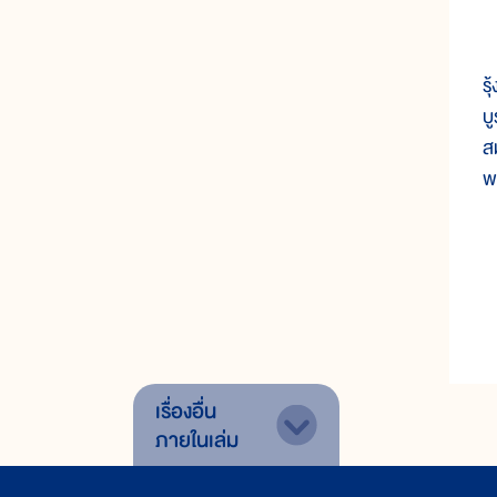
ภ
ร
บ
ส
พ
เรื่องอื่น
ภายในเล่ม