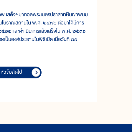
พ เสด็จฯมาทอดพระเนตรปราสาทหินเขาพนม
บียนโบราณสถานใน พ.ศ. ๒๔๗๘ ต่อมาได้มีการ
ศ. ๒๕๑๔ และดำเนินการแล้วเสร็จใน พ.ศ. ๒๕๓๑
็นองค์ประธานในพิธีเปิด เมื่อวันที่ ๒๑
หัวข้อถัดไป