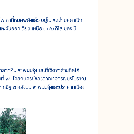
ฟเก่าที่หมดพลังแล้ว อยู่ในเขตตำบลตาเป๊ก
ศตะวันออกเฉียง-เหนือ ๓๗๒ กิโลเมตร มี
หินเขาพนมรุ้ง และที่เชิงเขาด้านทิศใต้
วรรษที่ ๑๕ โดยกษัตริย์ของอาณาจักรเขมรโบราณ
ปราสาทอิฐ ๒ หลังบนเขาพนมรุ้งและปราสาทเมือง