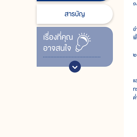
๑.
สารบัญ
อ
อ
เรื่ิองที่คุณ
พ
อาจสนใจ
๒
จ
แ
ท
ต่