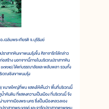
.เฉลิมพระเกียรติ จ.บุรีรัมย์
าทหินเขาพนมรุ้งขึ้น ศิลาจารึกได้กล่าว
ินการก่อสร้าง นอกจากนี้ภายในบริเวณปราสาทหิน
๔ - ๑๗๖๒) ได้แก่บรรณาลัยและพลับพลา รวมทั้ง
ิเวณเชิงเขาพนมรุ้ง
ใหญ่ที่พบ แสดงให้เห็นว่า พื้นที่บริเวณนี้
คันดิน ที่แสดงความเป็นเมือง ที่บริเวณนี้ จึง
งผ่านจากเมืองพระนคร ซึ่งเป็นเมืองหลวงของ
จารึกปราสาทพระขรรค์ และจารึกปราสาทตาพรหม