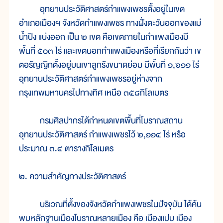
อุทยานประวัติศาสตร์กำแพงเพชรตั้งอยู่ในเขต
อำเภอเมืองฯ จังหวัดกำแพงเพชร ทางฝั่งตะวันออกของแม่
น้ำปิง แบ่งออก เป็น ๒ เขต คือเขตภายในกำแพงเมืองมี
พื้นที่ ๕๐๓ ไร่ และเขตนอกกำแพงเมืองหรือที่เรียกกันว่า เข
ตอรัญญิกตั้งอยู่บนเขาลูกรังขนาดย่อม มีพื้นที่ ๑,๖๑๑ ไร่
อุทยานประวัติศาสตร์กำแพงเพชรอยู่ห่างจาก
กรุงเทพมหานครไปทางทิศ เหนือ ๓๕๘กิโลเมตร
กรมศิลปากรได้กำหนดเขตพื้นที่โบราณสถาน
อุทยานประวัติศาสตร์ กำแพงเพชรไว้ ๒,๑๑๔ ไร่ หรือ
ประมาณ ๓.๔ ตารางกิโลเมตร
๒. ความสำคัญทางประวัติศาสตร์
บริเวณที่ตั้งของจังหวัดกำแพงเพชรในปัจจุบัน ได้ค้น
พบหลักฐานเมืองโบราณหลายเมือง คือ เมืองแปบ เมือง