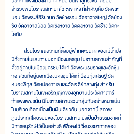
นอกกำแพงเมืองด้านทิศเหนือ บนเขาลูกรังขนาดย่อม
สำรวจพบโบราณสถานแล้ว ๓๗ แห่ง ที่สำคัญคือ วัดพระ
นอน วัดพระสี่อิริยาบถ วัดช้างรอบ วัดอาวาสใหญ่ วัดฆ้อง
ชัย วัดอาวาสน้อย วัดเชิงหวาย วัดดงหวาย วัดช้าง วัดกะ
โลทัย
ส่วนโบราณสถานที่ตั้งอยู่ฟากตะวันตกของแม่น้ำปิง
มีทั้งภายในและภายนอกเมืองนครชุม โบราณสถานสำคัญที่
ตั้งอยู่ภายในเมืองนครชุม ได้แก่ วัดพระบรมธาตุและวัดซุ้ม
กอ ส่วนที่อยู่นอกเมืองนครชุม ได้แก่ ป้อมทุ่งเศรษฐี วัด
หนองพิกุล วัดหม่องกาเล และวัดเจดีย์กลางทุ่ง สำหรับ
โบราณสถานในเขตอรัญญิกของอุทยานประวัติศาสตร์
กำแพงเพชรนั้น มีโบราณสถานรวมกลุ่มกันอย่างหนาแน่น
ในบริเวณที่ต่อเนื่องเป็นผืนเดียวกัน นอกจากนี้ สภาพ
ภูมิประเทศโดยรอบของโบราณสถาน ยังเป็นป่าธรรมชาติที่
มีการอนุรักษ์ไว้เป็นอย่างดี เพื่อคงไว้ ซึ่งบรรยากาศของ