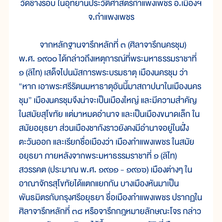
วัดช้างรอบ ในอุทยานประวัติศาสตร์กำแพงเพชร อ.เมืองฯ
จ.กำแพงเพชร
จากหลักฐานจารึกหลักที่ ๓ (ศิลาจารึกนครชุม)
พ.ศ. ๑๙๐๐ ได้กล่าวถึงเหตุการณ์ที่พระมหาธรรมราชาที่
๑ (ลิไท) เสด็จไปนมัสการพระบรมธาตุ เมืองนครชุม ว่า
“หาก เอาพระศรีรัตนมหาธาตุอันนี้มาสถาปนาในเมืองนคร
ชุม” เมืองนครชุมจึงน่าจะเป็นเมืองใหญ่ และมีความสำคัญ
ในสมัยสุโขทัย แต่มาหมดอำนาจ และเป็นเมืองขนาดเล็ก ใน
สมัยอยุธยา ส่วนเมืองชากังราวยังคงมีอำนาจอยู่ในฝั่ง
ตะวันออก และเรียกชื่อเมืองว่า เมืองกำแพงเพชร ในสมัย
อยุธยา ภายหลังจากพระมหาธรรมราชาที่ ๑ (ลิไท)
สวรรคต (ประมาณ พ.ศ. ๑๙๑๑ - ๑๙๑๖) เมืองต่างๆ ใน
อาณาจักรสุโขทัยได้แตกแยกกัน บางเมืองหันมาเป็น
พันธมิตรกับกรุงศรีอยุธยา ชื่อเมืองกำแพงเพชร ปรากฏใน
ศิลาจารึกหลักที่ ๓๘ หรือจารึกกฎหมายลักษณะโจร กล่าว