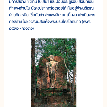
มีการสร้าง เชิงเทิน ใบเสมา และป้อมประตูรอบ ส่วนที่เป็น
กำแพงด้านใน ยังคงปรากฏร่องรอยให้เห็นอยู่ข้างบริเวณ
ด้านทิศเหนือ เชื่อกันว่า กำแพงศิลาแลงนี้คงมาดำเนินการ
ก่อสร้าง ในช่วงสมัยสมเด็จพระบรมไตรโลกนาถ (พ.ศ.
๑๙๙๑ - ๒๐๓๑)