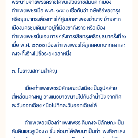
พระนามจักรพรรดิราชได้ขึ้นเสวยราชสมบัติ ที่เมือง
กำแพงเพชรเมื่อ พ.ศ. ๑๙๔๐ เชื่อกันว่า กษัตริย์ของกรุง
ศรีอยุธยาทรงต้องการให้ศูนย์กลางของอำนาจ ย้ายจาก
เมืองนครชุมเดิมมาอยู่ที่เมืองชากังราว หรือเมือง
กำแพงเพชรนั่นเอง ภายหลังการเสียกรุงศรีอยุธยาครั้งที่ ๒
เมื่อ พ.ศ. ๒๓๑๐ เมืองกำแพงเพชรได้ถูกลดบทบาทลง และ
คงจะทิ้งร้างไปชั่วระยะเวลาหนึ่ง
๓. โบราณสถานสำคัญ
เมืองกำแพงเพชรมีลักษณะผังเมืองเป็นรูปคล้าย
สี่เหลี่ยมคางหมู วางแนวยาวขนานไปกับลำน้ำปิง จากทิศ
ตะวันออกเฉียงเหนือไปทิศตะวันออกเฉียงใต้
กำแพงของเมืองกำแพงเพชรเดิมคงจะมีลักษณะเป็น
คันดินและคูเมือง ๓ ชั้น ต่อมาได้พัฒนาเป็นกำแพงศิลาแลง