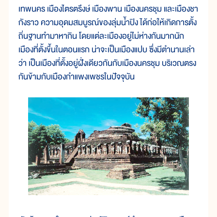
เทพนคร เมืองไตรตรึงษ์ เมืองพาน เมืองนครชุม และเมืองชา
กังราว ความอุดมสมบูรณ์ของลุ่มน้ำปิง ได้ก่อให้เกิดการตั้ง
ถิ่นฐานทำมาหากิน โดยแต่ละเมืองอยู่ไม่ห่างกันมากนัก
เมืองที่ตั้งขึ้นในตอนแรก น่าจะเป็นเมืองแปบ ซึ่งมีตำนานเล่า
ว่า เป็นเมืองที่ตั้งอยู่ฝั่งเดียวกันกับเมืองนครชุม บริเวณตรง
กันข้ามกับเมืองกำแพงเพชรในปัจจุบัน