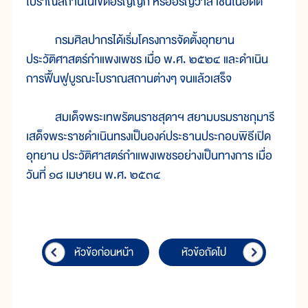
โบราณสถานในเขตอรัญญิก หรืออรัญวาสี เช่นในอดีต
กรมศิลปากรได้เริ่มโครงการจัดตั้งอุทยาน
ประวัติศาสตร์กำแพงเพชร เมื่อ พ.ศ. ๒๕๒๔ และดำเนิน
การฟื้นฟูบูรณะโบราณสถานต่างๆ จนแล้วเสร็จ
สมเด็จพระเทพรัตนราชสุดาฯ สยามบรมราชกุมารี
เสด็จพระราชดำเนินทรงเป็นองค์ประธานประกอบพิธีเปิด
อุทยาน ประวัติศาสตร์กำแพงเพชรอย่างเป็นทางการ เมื่อ
วันที่ ๑๘ เมษายน พ.ศ. ๒๕๓๔
หัวข้อก่อนหน้า
หัวข้อถัดไป