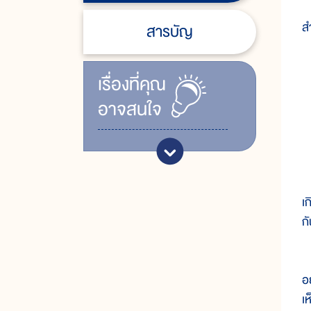
อ
ส
สารบัญ
๑
เรื่ิองที่คุณ
อาจสนใจ
๒
๓
ใ
เ
ก
ก
อ
เ