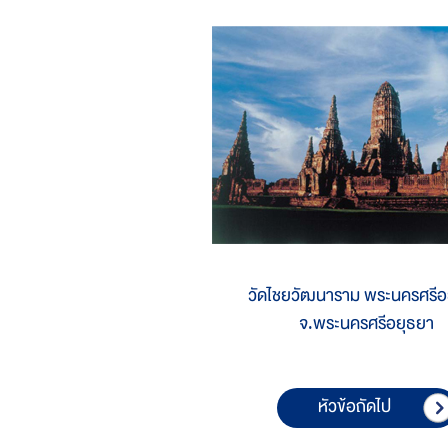
วัดไชยวัฒนาราม พระนครศรีอ
จ.พระนครศรีอยุธยา
หัวข้อถัดไป