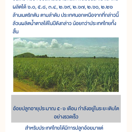
ผลิตได้ ๖.๐, ๕.๘, ๓.๔, ๒.๖๙, ๒.๖๗, ๒.๖๐, ๒.๒๖
ล้านเมตริกตัน ตามลำดับ ประเทศนอกเหนือจากที่กล่าวนี้
ล้วนผลิตน้ำตาลใด้ในปีดังกล่าว น้อยกว่าประเทศไทยทั้ง
สิ้น
อ้อยปลูกอายุประมาณ ๕-๖ เดือน กำลังอยู่ในระยะเติบโต
อย่างรวดเร็ว
สำหรับประเทศไทยได้มีการปลูกอ้อยมาแต่