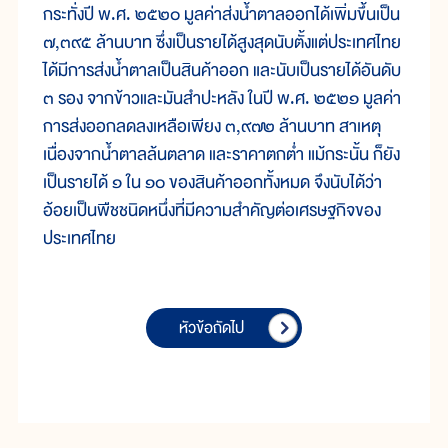
กระทั่งปี พ.ศ. ๒๕๒๐ มูลค่าส่งน้ำตาลออกได้เพิ่มขึ้นเป็น
๗,๓๙๕ ล้านบาท ซึ่งเป็นรายได้สูงสุดนับตั้งแต่ประเทศไทย
ได้มีการส่งน้ำตาลเป็นสินค้าออก และนับเป็นรายได้อันดับ
๓ รอง จากข้าวและมันสำปะหลัง ในปี พ.ศ. ๒๕๒๑ มูลค่า
การส่งออกลดลงเหลือเพียง ๓,๙๗๒ ล้านบาท สาเหตุ
เนื่องจากน้ำตาลล้นตลาด และราคาตกต่ำ แม้กระนั้น ก็ยัง
เป็นรายได้ ๑ ใน ๑๐ ของสินค้าออกทั้งหมด จึงนับได้ว่า
อ้อยเป็นพืชชนิดหนึ่งที่มีความสำคัญต่อเศรษฐกิจของ
ประเทศไทย
หัวข้อถัดไป