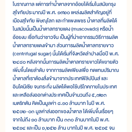
โบราณกาล แต่การทำน้ำตาลจากอ้อยได้เริ่มในสมัยกรุง
สุโขทัยประมาณปี พ.ศ. ๑๙๒๐ แหล่งผลิตสำคัญอยู่ที่
เมืองสุโขทัย พิษณุโลก และกำแพงเพชร น้ำตาลที่ผลิตได้
ในสมัยนั้นเป็นน้ำตาลทรายแดง (muscovado) หรือน้ำ
อ้อยงบ เชื่อกันว่าชาวจีน เป็นผู้ที่นำเอากรรมวิธีการผลิต
น้ำตาลทรายแดงเข้ามา ส่วนการผลิตน้ำตาลทรายขาว
(centrifugal sugar) นั้นได้เริ่มที่จังหวัดลำปางเมื่อปี พ.ศ.
๒๔๘๐ หลังจากนั้นการผลิตน้ำตาลทรายขาวได้ขยายตัว
เพิ่มขึ้นโดยลำดับ จากการผลิตเพียงเพื่อ ทดแทนปริมาณ
น้ำตาลที่เราต้องสั่งเข้ามาจากประเทศฟิลิปปินส์ และ
อินโดนีเซีย จนกระทั่ง ผลิตได้พอใช้บริโภคภายในประเทศ
และเหลือส่งออกต่างประเทศเป็นจำนวนถึง ๕,๗๒๓
เมตริกตัน คิดเป็นมูลค่า ๘.๑๐ ล้านบาท ในปี พ.ศ.
๒๕๐๒-๐๓ มูลค่าส่งออกของน้ำตาล ได้เพิ่มขึ้นเรื่อยๆ
จากไม่ถึง ๑๐ ล้านบาท เป็น ๓๓๐ ล้านบาทในปี พ.ศ.
๒๕๑๔ และเป็น ๑,๒๕๒ ล้าน บาทในปี พ.ศ. ๒๕๑๕ จน