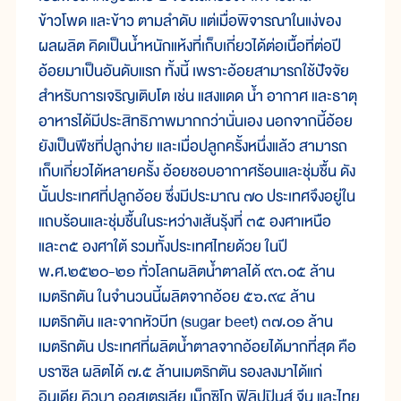
ข้าวโพด และข้าว ตามลำดับ แต่เมื่อพิจารณาในแง่ของ
ผลผลิต คิดเป็นน้ำหนักแห้งที่เก็บเกี่ยวได้ต่อเนื้อที่ต่อปี
อ้อยมาเป็นอันดับแรก ทั้งนี้ เพราะอ้อยสามารถใช้ปัจจัย
สำหรับการเจริญเติบโต เช่น แสงแดด น้ำ อากาศ และธาตุ
อาหารได้มีประสิทธิภาพมากกว่านั่นเอง นอกจากนี้อ้อย
ยังเป็นพืชที่ปลูกง่าย และเมื่อปลูกครั้งหนึ่งแล้ว สามารถ
เก็บเกี่ยวได้หลายครั้ง อ้อยชอบอากาศร้อนและชุ่มชื้น ดัง
นั้นประเทศที่ปลูกอ้อย ซึ่งมีประมาณ ๗๐ ประเทศจึงอยู่ใน
แถบร้อนและชุ่มชื้นในระหว่างเส้นรุ้งที่ ๓๕ องศาเหนือ
และ๓๕ องศาใต้ รวมทั้งประเทศไทยด้วย ในปี
พ.ศ.๒๕๒๐-๒๑ ทั่วโลกผลิตน้ำตาลได้ ๙๓.๐๕ ล้าน
เมตริกตัน ในจำนวนนี้ผลิตจากอ้อย ๕๖.๙๔ ล้าน
เมตริกตัน และจากหัวบีท (sugar beet) ๓๗.๐๑ ล้าน
เมตริกตัน ประเทศที่ผลิตน้ำตาลจากอ้อยได้มากที่สุด คือ
บราซิล ผลิตได้ ๗.๕ ล้านเมตริกตัน รองลงมาได้แก่
อินเดีย คิวบา ออสเตรเลีย เม็กซิโก ฟิลิปปินส์ จีน และไทย