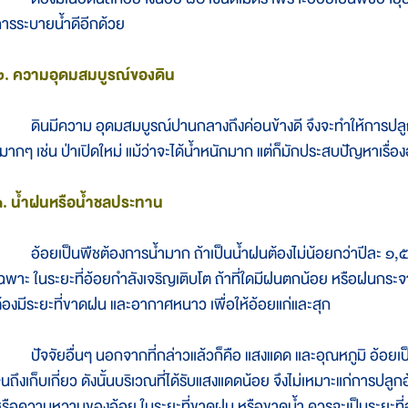
ารระบายน้ำดีอีกด้วย
๒. ความอุดมสมบูรณ์ของดิน
ินมีความ อุดมสมบูรณ์ปานกลางถึงค่อนข้างดี จึงจะทำให้การปลูกอ้
มากๆ เช่น ป่าเปิดใหม่ แม้ว่าจะได้น้ำหนักมาก แต่ก็มักประสบปัญหาเรื่
๓. น้ำฝนหรือน้ำชลประทาน
้อยเป็นพืชต้องการน้ำมาก ถ้าเป็นน้ำฝนต้องไม่น้อยกว่าปีละ ๑,๕๐
ฉพาะ ในระยะที่อ้อยกำลังเจริญเติบโต ถ้าที่ใดมีฝนตกน้อย หรือฝนกระ
้องมีระยะที่ขาดฝน และอากาศหนาว เพื่อให้อ้อยแก่และสุก
ัจจัยอื่นๆ นอกจากที่กล่าวแล้วก็คือ แสงแดด และอุณหภูมิ อ้อยเป
นถึงเก็บเกี่ยว ดังนั้นบริเวณที่ได้รับแสงแดดน้อย จึงไม่เหมาะแก่การปลู
รือความหวานของอ้อย ในระยะที่ขาดฝน หรือขาดน้ำ ควรจะเป็นระยะที