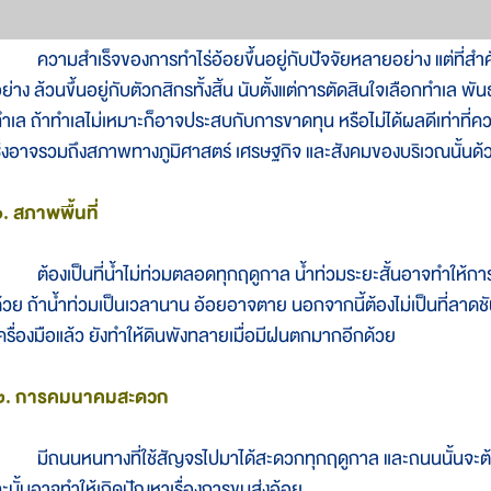
วามสำเร็จของการทำไร่อ้อยขึ้นอยู่กับปัจจัยหลายอย่าง แต่ที่สำคัญท
ย่าง ล้วนขึ้นอยู่กับตัวกสิกรทั้งสิ้น นับตั้งแต่การตัดสินใจเลือกทำเล พันธุ์
ำเล ถ้าทำเลไม่เหมาะก็อาจประสบกับการขาดทุน หรือไม่ได้ผลดีเท่าที่ค
ึ่งอาจรวมถึงสภาพทางภูมิศาสตร์ เศรษฐกิจ และสังคมของบริเวณนั้นด้ว
. สภาพพื้นที่
้องเป็นที่น้ำไม่ท่วมตลอดทุกฤดูกาล น้ำท่วมระยะสั้นอาจทำให้กา
้วย ถ้าน้ำท่วมเป็นเวลานาน อ้อยอาจตาย นอกจากนี้ต้องไม่เป็นที่ลาด
ครื่องมือแล้ว ยังทำให้ดินพังทลายเมื่อมีฝนตกมากอีกด้วย
๒. การคมนาคมสะดวก
ีถนนหนทางที่ใช้สัญจรไปมาได้สะดวกทุกฤดูกาล และถนนนั้นจะต้อง
ะนั้นอาจทำให้เกิดปัญหาเรื่องการขนส่งอ้อย