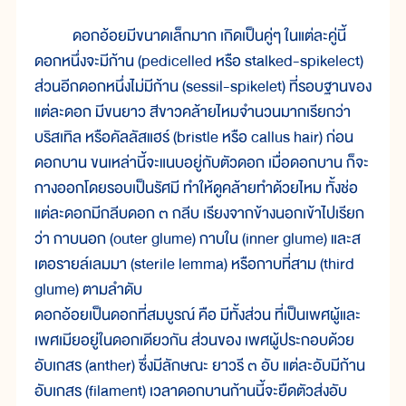
ดอกอ้อยมีขนาดเล็กมาก เกิดเป็นคู่ๆ ในแต่ละคู่นี้
ดอกหนึ่งจะมีก้าน (pedicelled หรือ stalked-spikelect)
ส่วนอีกดอกหนึ่งไม่มีก้าน (sessil-spikelet) ที่รอบฐานของ
แต่ละดอก มีขนยาว สีขาวคล้ายไหมจำนวนมากเรียกว่า
บริสเทิล หรือคัลลัสแฮร์ (bristle หรือ callus hair) ก่อน
ดอกบาน ขนเหล่านี้จะแนบอยู่กับตัวดอก เมื่อดอกบาน ก็จะ
กางออกโดยรอบเป็นรัศมี ทำให้ดูคล้ายทำด้วยไหม ทั้งช่อ
แต่ละดอกมีกลีบดอก ๓ กลีบ เรียงจากข้างนอกเข้าไปเรียก
ว่า กาบนอก (outer glume) กาบใน (inner glume) และส
เตอรายล์เลมมา (sterile lemma) หรือกาบที่สาม (third
glume) ตามลำดับ
ดอกอ้อยเป็นดอกที่สมบูรณ์ คือ มีทั้งส่วน ที่เป็นเพศผู้และ
เพศเมียอยู่ในดอกเดียวกัน ส่วนของ เพศผู้ประกอบด้วย
อับเกสร (anther) ซึ่งมีลักษณะ ยาวรี ๓ อับ แต่ละอับมีก้าน
อับเกสร (filament) เวลาดอกบานก้านนี้จะยืดตัวส่งอับ