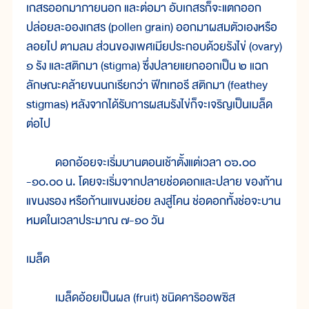
เกสรออกมาภายนอก และต่อมา อับเกสรก็จะแตกออก
ปล่อยละอองเกสร (pollen grain) ออกมาผสมตัวเองหรือ
ลอยไป ตามลม ส่วนของเพศเมียประกอบด้วยรังไข่ (ovary)
๑ รัง และสติกมา (stigma) ซึ่งปลายแยกออกเป็น ๒ แฉก
ลักษณะคล้ายขนนกเรียกว่า ฟีทเทอรี สติกมา (feathey
stigmas) หลังจากได้รับการผสมรังไข่ก็จะเจริญเป็นเมล็ด
ต่อไป
ดอกอ้อยจะเริ่มบานตอนเช้าตั้งแต่เวลา ๐๖.๐๐
-๑๐.๐๐ น. โดยจะเริ่มจากปลายช่อดอกและปลาย ของก้าน
แขนงรอง หรือก้านแขนงย่อย ลงสู่โคน ช่อดอกทั้งช่อจะบาน
หมดในเวลาประมาณ ๗-๑๐ วัน
เมล็ด
เมล็ดอ้อยเป็นผล (fruit) ชนิดคาริออพซิส