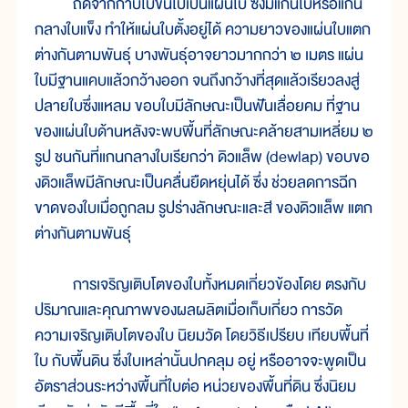
ถัดจากกาบใบขึ้นไปเป็นแผ่นใบ ซึ่งมีแกนใบหรือแกน
กลางใบแข็ง ทำให้แผ่นใบตั้งอยู่ได้ ความยาวของแผ่นใบแตก
ต่างกันตามพันธุ์ บางพันธุ์อาจยาวมากกว่า ๒ เมตร แผ่น
ใบมีฐานแคบแล้วกว้างออก จนถึงกว้างที่สุดแล้วเรียวลงสู่
ปลายใบซึ่งแหลม ขอบใบมีลักษณะเป็นฟันเลื่อยคม ที่ฐาน
ของแผ่นใบด้านหลังจะพบพื้นที่ลักษณะคล้ายสามเหลี่ยม ๒
รูป ชนกันที่แกนกลางใบเรียกว่า ดิวแล็พ (dewlap) ขอบขอ
งดิวแล็พมีลักษณะเป็นคลื่นยืดหยุ่นได้ ซึ่ง ช่วยลดการฉีก
ขาดของใบเมื่อถูกลม รูปร่างลักษณะและสี ของดิวแล็พ แตก
ต่างกันตามพันธุ์
การเจริญเติบโตของใบทั้งหมดเกี่ยวข้องโดย ตรงกับ
ปริมาณและคุณภาพของผลผลิตเมื่อเก็บเกี่ยว การวัด
ความเจริญเติบโตของใบ นิยมวัด โดยวิธีเปรียบ เทียบพื้นที่
ใบ กับพื้นดิน ซึ่งใบเหล่านั้นปกคลุม อยู่ หรืออาจจะพูดเป็น
อัตราส่วนระหว่างพื้นที่ใบต่อ หน่วยของพื้นที่ดิน ซึ่งนิยม