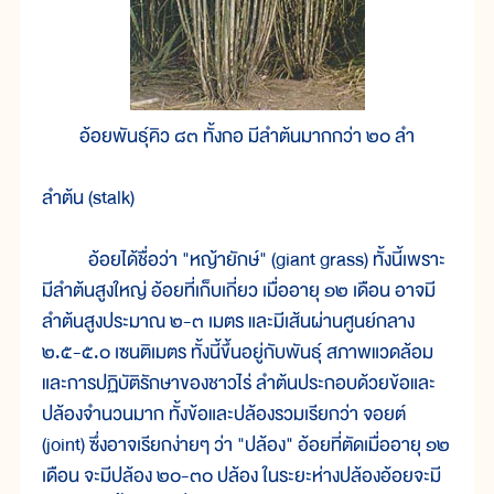
อ้อยพันธุ์คิว ๘๓ ทั้งกอ มีลำต้นมากกว่า ๒๐ ลำ
ลำต้น (stalk)
อ้อยได้ชื่อว่า "หญ้ายักษ์" (giant grass) ทั้งนี้เพราะ
มีลำต้นสูงใหญ่ อ้อยที่เก็บเกี่ยว เมื่ออายุ ๑๒ เดือน อาจมี
ลำต้นสูงประมาณ ๒-๓ เมตร และมีเส้นผ่านศูนย์กลาง
๒.๕-๕.๐ เซนติเมตร ทั้งนี้ขึ้นอยู่กับพันธุ์ สภาพแวดล้อม
และการปฏิบัติรักษาของชาวไร่ ลำต้นประกอบด้วยข้อและ
ปล้องจำนวนมาก ทั้งข้อและปล้องรวมเรียกว่า จอยต์
(joint) ซึ่งอาจเรียกง่ายๆ ว่า "ปล้อง" อ้อยที่ตัดเมื่ออายุ ๑๒
เดือน จะมีปล้อง ๒๐-๓๐ ปล้อง ในระยะห่างปล้องอ้อยจะมี