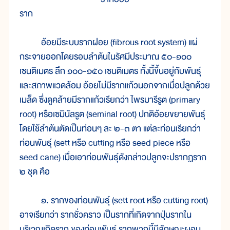
ราก
อ้อยมีระบบรากฝอย (fibrous root system) แผ่
กระจายออกโดยรอบลำต้นในรัศมีประมาณ ๕๐-๑๐๐
เซนติเมตร ลึก ๑๐๐-๑๕๐ เซนติเมตร ทั้งนี้ขึ้นอยู่กับพันธุ์
และสภาพแวดล้อม อ้อยไม่มีรากแก้วนอกจากเมื่อปลูกด้วย
เมล็ด ซึ่งดูคล้ายมีรากแก้วเรียกว่า ไพรมารีรูต (primary
root) หรือเซมินัลรูต (seminal root) ปกติอ้อยขยายพันธุ์
โดยใช้ลำต้นตัดเป็นท่อนๆ ละ ๒-๓ ตา แต่ละท่อนเรียกว่า
ท่อนพันธุ์ (sett หรือ cutting หรือ seed piece หรือ
seed cane) เมื่อเอาท่อนพันธุ์ดังกล่าวปลูกจะปรากฏราก
๒ ชุด คือ
๑. รากของท่อนพันธุ์ (sett root หรือ cutting root)
อาจเรียกว่า รากชั่วคราว เป็นรากที่เกิดจากปุ่มรากใน
บริเวณเกิดราก ของท่อนพันธุ์ รากพวกนี้มีลักษณะผอม