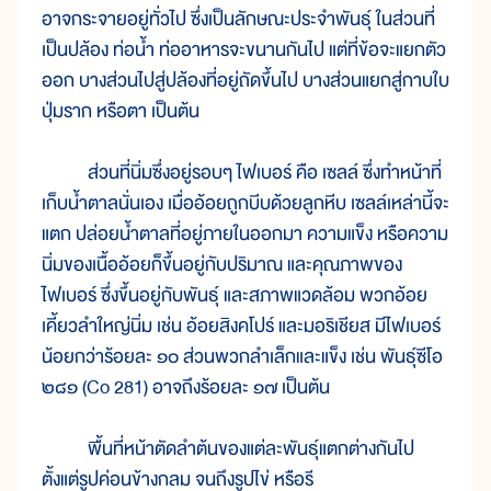
อาจกระจายอยู่ทั่วไป ซึ่งเป็นลักษณะประจำพันธุ์ ในส่วนที่
เป็นปล้อง ท่อน้ำ ท่ออาหารจะขนานกันไป แต่ที่ข้อจะแยกตัว
ออก บางส่วนไปสู่ปล้องที่อยู่ถัดขึ้นไป บางส่วนแยกสู่กาบใบ
ปุ่มราก หรือตา เป็นต้น
ส่วนที่นิ่มซึ่งอยู่รอบๆ ไฟเบอร์ คือ เซลล์ ซึ่งทำหน้าที่
เก็บน้ำตาลนั่นเอง เมื่ออ้อยถูกบีบด้วยลูกหีบ เซลล์เหล่านี้จะ
แตก ปล่อยน้ำตาลที่อยู่ภายในออกมา ความแข็ง หรือความ
นิ่มของเนื้ออ้อยก็ขึ้นอยู่กับปริมาณ และคุณภาพของ
ไฟเบอร์ ซึ่งขึ้นอยู่กับพันธุ์ และสภาพแวดล้อม พวกอ้อย
เคี้ยวลำใหญ่นิ่ม เช่น อ้อยสิงคโปร์ และมอริเชียส มีไฟเบอร์
น้อยกว่าร้อยละ ๑๐ ส่วนพวกลำเล็กและแข็ง เช่น พันธุ์ซีโอ
๒๘๑ (Co 281) อาจถึงร้อยละ ๑๗ เป็นต้น
พื้นที่หน้าตัดลำต้นของแต่ละพันธุ์แตกต่างกันไป
ตั้งแต่รูปค่อนข้างกลม จนถึงรูปไข่ หรือรี