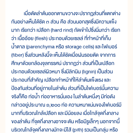
เมื่อตัดลำต้นออกตามขวางจะปรากฏส่วนที่แตกต่าง
กันอย่างเห็นได้ชัด ๓ ส่วน คือ ส่วนนอกสุดซึ่งมีความแข็ง
มาก เรียกว่า เปลือก (hard rind) ถัดเข้าไปซึ่งนิ่มกว่า เรียก
ว่า เนื้ออ้อย (flesh) ประกอบด้วยเซลล์ ที่ทำหน้าที่เก็บ
น้ำตาล (parenchyma หรือ storage cells) และไฟเบอร์
(fiber) ซึ่งส่วนหลังนี้จะเห็นได้ชัดเมื่อฝนรอยตัด จากการ
ศึกษาด้วยกล้องจุลทรรศน์ ปรากฏว่า ส่วนที่เป็นเปลือก
ประกอบด้วยเซลล์ผิวหนา ซึ่งมีลิกนิน (lignin) เป็นส่วน
ประกอบที่สำคัญ เปลือกทำหน้าที่ให้ลำต้นแข็งแรง และ
ป้องกันส่วนที่อยู่ภายในลำต้น ส่วนที่เป็นไฟเบอร์นั้นความ
จริงก็คือ ท่อน้ำ ท่ออาหารนั่นเอง ในลำต้นหนึ่งๆ มีท่อดัง
กล่าวอยู่ประมาณ ๑,๒๐๐ ท่อ ความหนาแน่นของไฟเบอร์มี
มากที่บริเวณใกล้เปลือก และมีน้อยลง เมื่อใกล้จุดกึ่งกลาง
ของลำต้น ที่จุดกึ่งกลางอาจจะตัน หรือมีรูเล็กๆ นอกจากนี้
บริเวณใกล้จุดกึ่งกลางมักจะมีไส้ (pith) รวมเป็นกลุ่ม หรือ