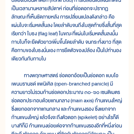
ปล้องไปเป็นตาดอก (floral bud) การเปลี่ยนแปลงนี้เกิดขึ้น
เป็นเวลานานหลายสัปดาห์ ก่อนที่ช่อดอกจะปรากฏ
ลักษณะที่เห็นชัดภายหลัง การเปลี่ยนแปลงดังกล่าว คือ
แผ่นใบจะเริ่มหดสั้นลง โดยลำดับจนถึงใบสุดท้ายซึ่งสั้นที่สุด
เรียกว่า ใบธง (flag leaf) ในขณะที่แผ่นใบเริ่มหดสั้นลงนั้น
กาบใบก็จะยืดตัวยาวเพิ่มขึ้นโดยลำดับ จนกระทั่งยาว ที่สุด
คือกาบของใบธงนั่นเอง การยืดตัวของปล้อง เป็นไปทำนอง
เดียวกันกับกาบใบ
ทางพฤกษศาสตร์ ช่อดอกอ้อยเป็นช่อดอก แบบโอ
เพนบรานชด์ แพนิเคิล (open-branched panicle) มี
ความยาวไม่รวมก้านช่อดอกประมาณ ๓๐-๖๐ เซนติเมตร
ช่อดอกประกอบด้วยแกนกลาง (main axis) ก้านแขนงใหญ่
ซึ่งแยกออกจากแกนกลาง และก้านแขนงรอง ซึ่งแยกจาก
ก้านแขนงใหญ่ แล้วจึงจะถึงตัวดอก (spikelet) อย่างไรก็ดี
บางทีก็มี ก้านแขนงย่อยต่อจากก้านแขนงรองอีกที่หนึ่งก่อน