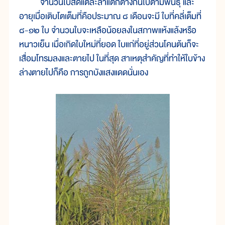
จำนวนใบสดแต่ละลำแตกต่างกันไปตามพันธุ์ และ
อายุเมื่อเติบโตเต็มที่คือประมาณ ๘ เดือนจะมี ใบที่คลี่เต็มที่
๘-๑๒ ใบ จำนวนใบจะเหลือน้อยลงในสภาพแห้งแล้งหรือ
หนาวเย็น เมื่อเกิดใบใหม่ที่ยอด ใบแก่ที่อยู่ส่วนโคนต้นก็จะ
เสื่อมโทรมลงและตายไป ในที่สุด สาเหตุสำคัญที่ทำให้ใบข้าง
ล่างตายไปก็คือ การถูกบังแสงแดดนั่นเอง