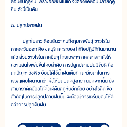
ตอนต้นฤดูหีบ เพราะอ้อยยังไม่แก่ จึงต้องตัดตอนปลายฤดู
หีบ ดังนี้เป็นต้น
๒. ปลูกปลายฝน
ปลูกในราวเดือนธันวาคมถึงกุมภาพันธุ์ ชาวไร่ใน
ภาคตะวันออก คือ ชลบุรี และระยอง ได้ถือปฏิบัติกันมานาน
แล้ว ส่วนชาวไร่ในภาคอื่นๆ โดยเฉพาะภาคกลางกำลังให้
ความสนใจเพิ่มขึ้นโดยลำดับ การปลูกปลายฝนมีข้อดี คือ
ลดปัญหาวัชพืช อ้อยได้ใช้น้ำฝนเต็มที่ และมีเวลาในการ
เจริญเติบโตนานกว่า จึงให้ผลผลิตสูงกว่า นอกจากนั้น ยัง
สามารถตัดอ้อยได้ตั้งแต่ต้นฤดูหีบอีกด้วย อย่างไรก็ดี ข้อ
สำคัญในการปลูกปลายฝนนั้น จะต้องมีการเตรียมดินให้ดี
กว่าการปลูกต้นฝน