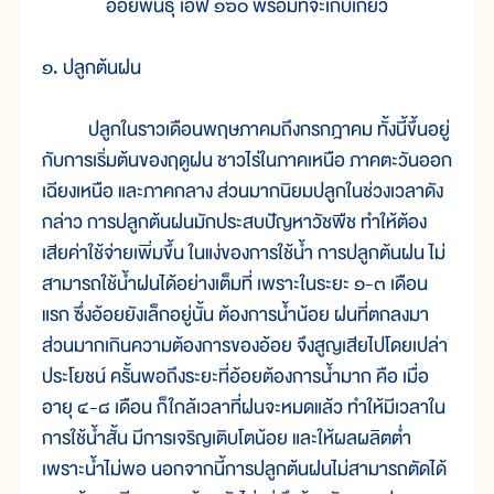
อ้อยพันธุ์ เอฟ ๑๖๐ พร้อมที่จะเก็บเกี่ยว
๑. ปลูกต้นฝน
ปลูกในราวเดือนพฤษภาคมถึงกรกฎาคม ทั้งนี้ขึ้นอยู่
กับการเริ่มต้นของฤดูฝน ชาวไร่ในภาคเหนือ ภาคตะวันออก
เฉียงเหนือ และภาคกลาง ส่วนมากนิยมปลูกในช่วงเวลาดัง
กล่าว การปลูกต้นฝนมักประสบปัญหาวัชพืช ทำให้ต้อง
เสียค่าใช้จ่ายเพิ่มขึ้น ในแง่ของการใช้น้ำ การปลูกต้นฝน ไม่
สามารถใช้น้ำฝนได้อย่างเต็มที่ เพราะในระยะ ๑-๓ เดือน
แรก ซึ่งอ้อยยังเล็กอยู่นั้น ต้องการน้ำน้อย ฝนที่ตกลงมา
ส่วนมากเกินความต้องการของอ้อย จึงสูญเสียไปโดยเปล่า
ประโยชน์ ครั้นพอถึงระยะที่อ้อยต้องการน้ำมาก คือ เมื่อ
อายุ ๔-๘ เดือน ก็ใกล้เวลาที่ฝนจะหมดแล้ว ทำให้มีเวลาใน
การใช้น้ำสั้น มีการเจริญเติบโตน้อย และให้ผลผลิตต่ำ
เพราะน้ำไม่พอ นอกจากนี้การปลูกต้นฝนไม่สามารถตัดได้