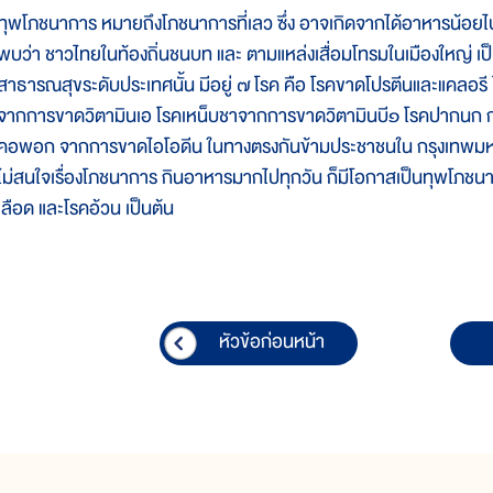
ทุพโภชนาการ หมายถึงโภชนาการที่เลว ซึ่ง อาจเกิดจากได้อาหารน้อยไ
พบว่า ชาวไทยในท้องถิ่นชนบท และ ตามแหล่งเสื่อมโทรมในเมืองใหญ่ เป
สาธารณสุขระดับประเทศนั้น มีอยู่ ๗ โรค คือ โรคขาดโปรตีนและแคลอ
จากการขาดวิตามินเอ โรคเหน็บชาจากการขาดวิตามินบี๑ โรคปากนก ก
คอพอก จากการขาดไอโอดีน ในทางตรงกันข้ามประชาชนใน กรุงเทพมหานค
ไม่สนใจเรื่องโภชนาการ กินอาหารมากไปทุกวัน ก็มีโอกาสเป็นทุพโภชน
เลือด และโรคอ้วน เป็นต้น
หัวข้อก่อนหน้า