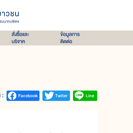
สั่งซื้อและ
ข้อมูลการ
บริจาค
ติดต่อ
 :