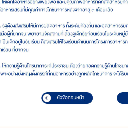
. ให้เด็กได้อาหารอย่างเพียงพอ และมีคุณภาพอาหารที่ดีที่สุดสำหรับทา
ด้อาหารเสริมที่มีคุณค่าทางโภชนาการหลังจากอายุ ๓ เดือนแล้ว
. รัฐต้องส่งเสริมให้มีการผลิตอาหาร ทั้งระดับท้องถิ่น และอุตสาหกรร
ึงมือผู้ที่ยากจน พยายามจัดสถานที่เลี้ยงดูเด็กวัยก่อนเรียนในระดับหมู่
้าเป็นเด็กอยู่ในวัยเรียน ก็ส่งเสริมให้โรงเรียนดำเนินการโครงการอาหารก
ักเรียน ที่ยากจน
. ให้ความรู้ด้านโภชนาการแก่ประชาชน ต้องถ่ายทอดความรู้ด้านโภชนากา
ฉพาะอย่างยิ่งหญิงตั้งครรภ์ที่กินอาหารอย่างถูกหลักโภชนาการ จะได้รับป
หัวข้อก่อนหน้า