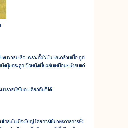
ส
แขนขาลีบเล็ก เพราะทั้งไขมัน และกล้ามเนื้อ ถูก
ังหุ้มกระดูก ผิวหนังเหี่ยวย่นเหมือนหนังคนแก่
ละมาราสมัสในคนเดียวกันก็ได้
มโทรมในเมืองใหญ่ โดยการใช้มาตรการการชั่ง