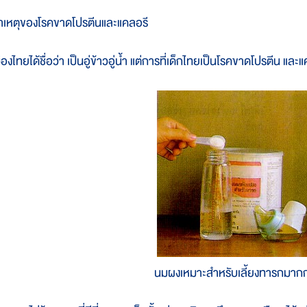
าเหตุของโรคขาดโปรตีนและแคลอรี
ืองไทยได้ชื่อว่า เป็นอู่ข้าวอู่น้ำ แต่การที่เด็กไทยเป็นโรคขาดโปรตีน และ
นมผงเหมาะสำหรับเลี้ยงทารกมากก