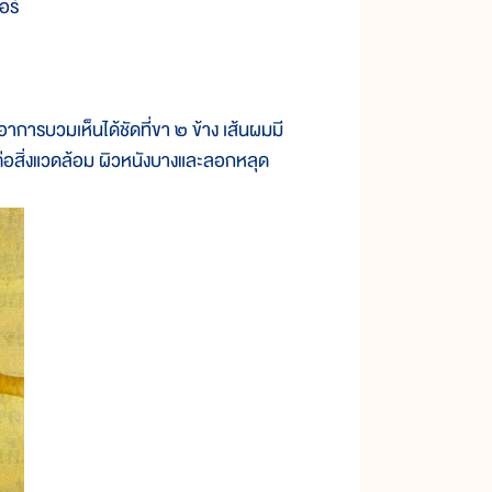
อร์
าการบวมเห็นได้ชัดที่ขา ๒ ข้าง เส้นผมมี
จต่อสิ่งแวดล้อม ผิวหนังบางและลอกหลุด