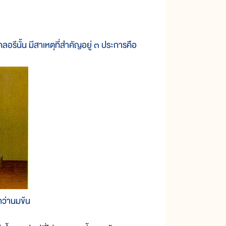
แคลอรีนั้น มีสาเหตุที่สำคัญอยู่ ๓ ประการคือ
ว่านมข้น