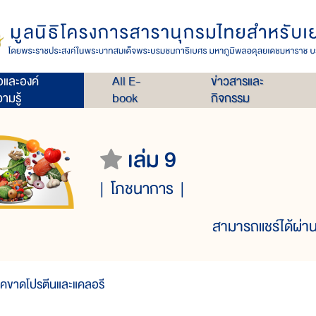
่อและองค์
All E-
ข่าวสารและ
ามรู้
book
กิจกรรม
เล่ม 9
โภชนาการ
สามารถแชร์ได้ผ่าน
รคขาดโปรตีนและแคลอรี