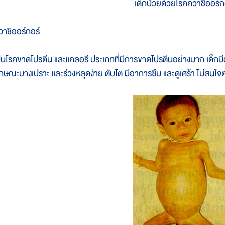
เด็กป่วยด้วยโรคควาชิออร์ก
วาชิออร์กอร์
ป็นโรคขาดโปรตีน และแคลอรี ประเภทที่มีการขาดโปรตีนอย่างมาก เด็กมีอ
ักษณะบางเปราะ และร่วงหลุดง่าย ตับโต มีอาการซึม และดูเศร้า ไม่สนใ