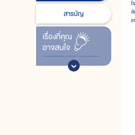
โ
ล
สารบัญ
(
เรื่ิองที่คุณ
อาจสนใจ