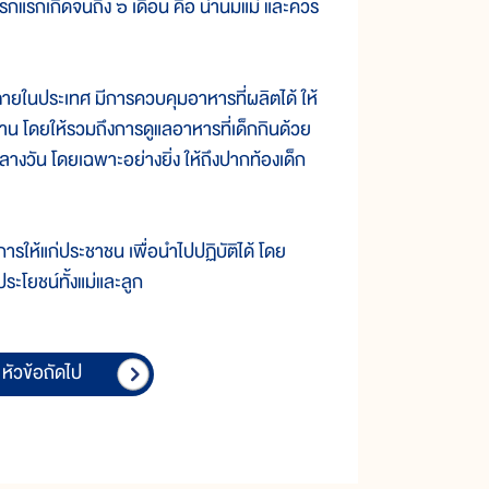
รกแรกเกิดจนถึง ๖ เดือน คือ น้ำนมแม่ และควร
มภายในประเทศ มีการควบคุมอาหารที่ผลิตได้ ให้
บ้าน โดยให้รวมถึงการดูแลอาหารที่เด็กกินด้วย
ลางวัน โดยเฉพาะอย่างยิ่ง ให้ถึงปากท้องเด็ก
รให้แก่ประชาชน เพื่อนำไปปฏิบัติได้ โดย
ระโยชน์ทั้งแม่และลูก
หัวข้อถัดไป