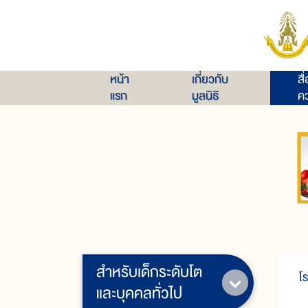
หน้า
เกี่ยวกับ
สื
แรก
มูลนิธิ
คว
สำหรับเด็กระดับโต
โ
และบุคคลทั่วไป