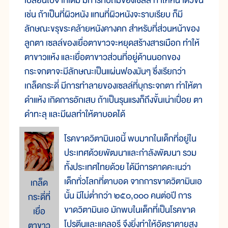
เปลี่ยนไปจากเดิม มีการทับถมของเซลล์ ทำให้หนาตัวขึ้น
เช่น ถ้าเป็นที่ผิวหนัง แทนที่ผิวหนังจะราบเรียบ ก็มี
ลักษณะขรุขระคล้ายหนังคางคก สำหรับที่ส่วนหน้าของ
ลูกตา เซลล์ของเยื่อตาขาวจะหยุดสร้างสารเมือก ทำให้
ตาขาวแห้ง และเยื่อตาขาวส่วนที่อยู่ด้านนอกของ
กระจกตาจะมีลักษณะเป็นแผ่นฟองมันๆ ซึ่งเรียกว่า
เกล็ดกระดี่ มีการทำลายของเซลล์ที่บุกระจกตา ทำให้ตา
ดำแห้ง เกิดการอักเสบ ถ้าเป็นรุนแรงก็ถึงขั้นเน่าเปื่อย ตา
ดำทะลุ และมีผลทำให้ตาบอดได้
โรคขาดวิตามินเอนี้ พบมากในเด็กที่อยู่ใน
ประเทศด้วยพัฒนาและกำลังพัฒนา รวม
ทั้งประเทศไทยด้วย ได้มีการคาดคะเนว่า
เด็กทั่วโลกที่ตาบอด จากการขาดวิตามินเอ
เกล็ด
นั้น มีไม่ต่ำกว่า ๒๕๐,๐๐๐ คนต่อปี การ
กระดี่ที่
ขาดวิตามินเอ มักพบในเด็กที่เป็นโรคขาด
เยื่อ
โปรตีนและแคลอรี จึงยิ่งทำให้อัตราตายสูง
ตาขาว