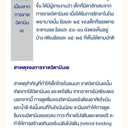
ขึ้น ได้มีผู้รายงานว่า เด็กที่มีตาอักเสบจาก
เนื่องจาก
การขาดวิตามินเอ เมื่อได้รับการรักษาในโรง
การขาด
พยาบาลนั้น ร้อยละ ๒๕ ของเด็กที่รอดตาย
วิตามิน
จะตาบอด ร้อยละ ๕๐-๖๐ ยังพอเห็นอยู่
เอ
บ้าง เพียงร้อยละ ๑๕-๒๕ ที่เห็นได้ตามปกติ
สาเหตุของการขาดวิตามินเอ
สาเหตุสำคัญที่ทำให้เด็กไทยในชนบท ขาดวิตามินเอนั้น
เกิดจากได้วิตามินเอ และแคโรตีน จากอาหารไม่เพียงพอ
นอกจากนี้ การดูดซึมของวิตามินเอยังต้องอาศัยไขมัน
และน้ำดี ดังนั้นคนที่กินไขมันน้อย จะมีผลทำให้การดูด
ซึมของวิตามินเอเลวลง ภาวะที่ขาดโปรตีนและแคลอรี จะ
ทำให้การสร้างเรทินอลไบน์ดิงโปรตีน (retinol binding