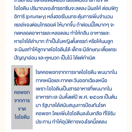
ไทรอกซีน ซึ่งหลั่งโดยต่อมไทรอยด์เมื่อร่างกายขาด
ไอโอดีน ปริมาณของไทรอกซีนจะลดลง มีผลให้ ต่อมพิทู
อิทารี (pituitary) หลั่งฮอร์โมนกระตุ้นการเพิ่มจำนวน
เซลล์ของต่อมไทรอยด์ ให้มากขึ้น ถ้าต่อมนี้โตมากๆ จะ
กดหลอดอาหารและหลอดลม ทำให้กลืน อาหารและ
หายใจได้ลำบาก ถ้าเป็นในหญิงตั้งครรภ์ หรือให้นมลูก
จะมีผลทำให้ลูกขาดไอโอดีนได้ เด็กจะมีลักษณะเตี้ยแคระ
ปัญญาอ่อน และหูหนวก เป็นใบ้ ได้แต่กำเนิด
โรคคอพอกจากการขาดไอโอดีน พบมากใน
ภาคเหนือและภาคตะวันออกเฉียงเหนือ
เพราะไอโอดีนเป็นสารอาหารที่พบมากใน
คอพอก
อาหารทะเล นับตั้งแต่ปี พ.ศ. ๒๕๐๗ เป็นต้น
จากการ
มา รัฐบาลได้สนับสนุนการป้องกันโรค
ขาด
คอพอก โดยเพิ่มไอโอดีนลงในเกลือ ที่ใช้รับ
ไอโอดีน
ประทาน ทำให้อุบัติการของโรคนี้ลดลง