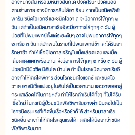
อาจหนาวสั่น หรือไม่หนาวสั่นก็ได้ ปวดศีรษะ ปวดเมื่อย
ตามร่างกาย อาจมีการคลื่นไส้อาเจียน หากเป็นชนิดฟัลซิ
พารัม ชนิดไวแวกซ์ และชนิดโอวาเล จะมีอาการไข้ทุกๆ ๒
วัน แต่ถ้าเป็นชนิดมาลาเรียอีจะมีอาการไข้ทุกๆ ๓ วัน ผู้
ป่วยที่ไปพบแพทย์ตั้งแต่ระยะต้นๆ อาจไม่พบอาการไข้ทุกๆ
๒ หรือ ๓ วัน แต่มักพบในรายที่ไปพบแพทย์ช้าและได้รับยา
รักษาช้า ทำให้เชื้อมีโอกาสเจริญในเม็ดเลือดแดง และเม็ด
เลือดแดงแตกพร้อมกัน จึงมีอาการไข้ทุกๆ ๒ หรือ ๓ วัน ผู้
ป่วยมักมีผิวซีด มีตับโต ม้ามโต ถ้าเป็นโรคชนิดมาลาเรียอี
อาจทำให้เกิดไตพิการ ส่วนโรคชนิดไวแวกซ์ และชนิดโอ
วาเล อาจมีเชื้อแฝงอยู่ในตับได้เป็นเวลานาน และอาจออกสู่
กระแสเลือดได้ในภายหลัง ทำให้โรคกำเริบได้ทั้งๆ ที่ไม่ได้รับ
เชื้อใหม่ ในกรณีผู้ป่วยชนิดฟัลซิพารัมอาจดำเนินต่อไปเป็น
โรคชนิดรุนแรงที่เกิดขึ้นเร็วหรือช้าก็ได้ สำหรับมาลาเรีย
ชนิดอื่น อาจทำให้เกิดโรครุนแรงได้ แต่เกิดได้น้อยกว่าชนิด
ฟัลซิพารัมมาก