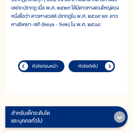
เลย์จะปรากฏ เมื่อ พ.ศ. ๒๕๒๙ ได้มีดาวหางดวงใหญ่ดวง
หนึ่งชื่อว่า ดาวหางเวสต์ ปรากฏใน พ.ศ. ๒๕๑๙ และ ดาว
หางอิเคยา-เซกิ (Ikeya - Seki) ใน พ.ศ. ๒๕๐๘
หัวข้อก่อนหน้า
หัวข้อถัดไป
สำหรับเด็กระดับโต
และบุคคลทั่วไป