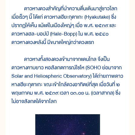
ดาวหางดวงสำคัญที่นำความตื่นเต้นมาสู่ชาวโลก
เมื่อเร็วๆ นี้ ได้แก่ ดาวหางเฮียะกุตาเกะ (Hyakutake) ซึ่ง
ปรากฏให้เห็น แม้แต่ในเมืองใหญ่ๆ เมื่อ พ.ศ. ๒๕๓๙ และ
ดาวหางเฮล-บอปป์ (Hale-Bopp) ใน พ.ศ. ๒๕๔๐
ดาวหางดวงหลังนี้ มีขนาดใหญ่กว่าดวงแรก
ดาวหางทั้งสองดวงเข้ามาจากแดนไกล จึงเป็น
ดาวหางคาบยาว หอสังเกตการณ์โซโห (SOHO ย่อมาจาก
Solar and Heliospheric Observatory) ได้ถ่ายภาพดาว
หางเฮียะกุตาเกะ ขณะเข้าใกล้ดวงอาทิตย์ที่สุด เมื่อวันที่ ๒
พฤษภาคม พ.ศ. ๒๕๓๙ เวลา ๐๓.๐๑ น. (เวลาสากล) ซึ่ง
ไม่อาจสังเกตได้จากโลก