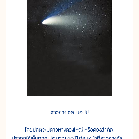
ดาวหางเฮล-บอปป์
โดยปกติจะมีดาวหางดวงใหญ่ หรือดวงสำคัญ
ปรากฏให้เห็นทุกๆ ประมาณ ๑๐ ปี ก่อนหน้าที่ดาวหางฮัล