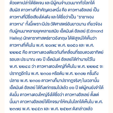
ด้วยตาเปล่าได้ชัดเจน และมีผู้คนจำนวนมากทั่วโลกได้
สัมผัส ดาวหางที่สำคัญดวงหนึ่ง คือ ดาวหางฮัลเลย์ เป็น
ดาวหางที่มีชื่อเสียงโด่งดัง และได้ชื่อว่าเป็น "ราชาของ
ดาวหาง" ทั้งนี้เพราะมีประวัติศาสตร์อันยาวนาน เกี่ยวข้อง
กับผู้คนมาหลายยุคหลายสมัย เอ็ดมันด์ ฮัลเลย์ (Edmond
Halley) นักดาราศาสตร์ชาวอังกฤษ ได้พิสูจน์ให้เห็นว่า
ดาวหางที่เห็นใน พ.ศ. ๒๐๗๔ พ.ศ. ๒๑๕๐ และ พ.ศ.
๒๒๒๕ คือ ดาวหางดวงเดียวกันที่เคลื่อนที่รอบดวงอาทิตย์
รอบละประมาณ ๗๖ ปี เอ็ดมันด์ ฮัลเลย์ได้ทำนายไว้ใน
พ.ศ. ๒๒๔๘ ว่า ดาวหางดวงใหญ่ที่เห็นใน พ.ศ. ๒๒๒๕ จะ
ปรากฏอีกใน พ.ศ. ๒๓๐๑ หรือต้น พ.ศ. ๒๓๐๒ ครั้นถึง
ปลาย พ.ศ. ๒๓๐๑ ดาวหางก็มาปรากฏจริงๆ ในเวลานั้น
เอ็ดมันด์ ฮัลเลย์ ได้ถึงแก่กรรมไปแล้ว ๑๖ ปี แต่ผู้คนยังจำได้
ดังนั้น ดาวหางดวงใหญ่จึงได้ชื่อว่า ดาวหางฮัลเลย์ ตั้งแต่
นั้นมา ดาวหางฮัลเลย์ได้โคจรมาให้คนในโลกได้เห็นใน พ.ศ.
๒๓๗๘ พ.ศ. ๒๔๕๓ และ พ.ศ. ๒๕๒๙ ดังกล่าวแล้ว