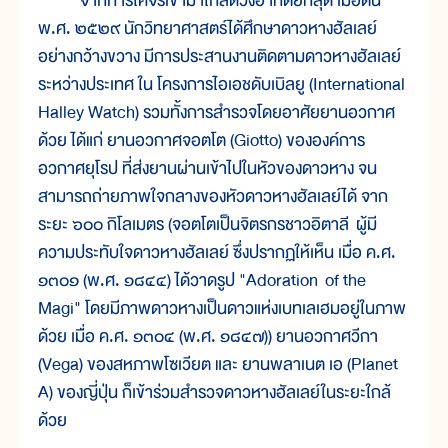
จากการโคจรเข้ามาใกล้ดวงอาทิตย์ที่สุด เมื่อต้น
พ.ศ. ๒๕๒๙ นักวิทยาศาสตร์ได้ศึกษาดาวหางฮัลเลย์
อย่างกว้างขวาง มีการประสานงานติดตามดาวหางฮัลเลย์
ระหว่างประเทศ ใน โครงการไอเอชดับเบิลยู (International
Halley Watch) รวมทั้งการสำรวจโดยอาศัยยานอวกาศ
ด้วย ได้แก่ ยานอวกาศจอตโต (Giotto) ขององค์การ
อวกาศยุโรป ที่ส่งยานผ่านเข้าไปในหัวของดาวหาง จน
สามารถถ่ายภาพใจกลางของหัวดาวหางฮัลเลย์ได้ จาก
ระยะ ๖๐๐ กิโลเมตร (จอตโตเป็นจิตรกรชาวอิตาลี ผู้มี
ความประทับใจดาวหางฮัลเลย์ ซึ่งปรากฏให้เห็น เมื่อ ค.ศ.
๑๓๐๑ (พ.ศ. ๑๘๔๔) ได้วาดรูป "Adoration of the
Magi" โดยมีภาพดาวหางเป็นดาวแห่งเบทเลเฮมอยู่ในภาพ
ด้วย เมื่อ ค.ศ. ๑๓๐๔ (พ.ศ. ๑๘๔๗)) ยานอวกาศวีกา
(Vega) ของสหภาพโซเวียต และ ยานพลาเนต เอ (Planet
A) ของญี่ปุ่น ก็เข้าร่วมสำรวจดาวหางฮัลเลย์ในระยะใกล้
ด้วย