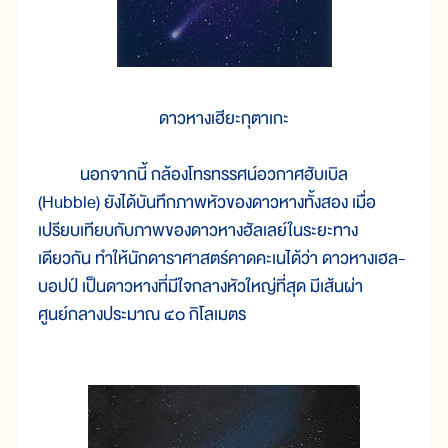
ดาวหางเฮียะกุตาเกะ
นอกจากนี้ กล้องโทรทรรศน์อวกาศฮับเบิล
(Hubble) ยังได้บันทึกภาพหัวของดาวหางทั้งสอง เมื่อ
เปรียบเทียบกับภาพของดาวหางฮัลเลย์ในระยะทาง
เดียวกัน ทำให้นักดาราศาสตร์คาดคะเนได้ว่า ดาวหางเฮล-
บอปป์ เป็นดาวหางที่มีใจกลางหัวใหญ่ที่สุด มีเส้นผ่า
ศูนย์กลางประมาณ ๔๐ กิโลเมตร