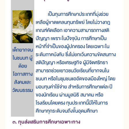
เป็นทุนการศึกษาประเภทที่มุ่งช่วย
เหลือผู้ขาดแคลนทุนทรัพย์ โดยไม่วางกฎ
เกณฑ์คัดเลือก เอาความสามารถทางสติ
ปัญญา เพราะในปัจจุบัน การศึกษาเป็น
หน้าที่จำเป็นของผู้ปกครอง โดยเฉพาะใน
เด็กยากจน
ระดับภาคบังคับ ซึ่งไม่ยกเว้นความขัดสนทาง
ในชนบท ผู้
สติปัญญา หรือเศรษฐกิจ ผู้มีจิตศรัทธา
ด้อย
สามารถช่วยเยาวชนวัยเรียนที่ยากจนใน
โอกาสทาง
ชนบท หรือในชุมชนแออัดของเมืองใหญ่ โดย
สังคมและ
มอบทุนค่าใช้จ่าย สำหรับการศึกษาแต่ละปี
วัฒนธรรม
ของนักเรียน ผ่านมูลนิธิ สมาคม หรือ
โรงเรียนโดยตรง ทุนประเภทนี้มีให้ในการ
ศึกษาทุกระดับจนถึงขั้นอุดมศึกษา
๓. ทุนส่งเสริมการศึกษาเฉพาะทาง