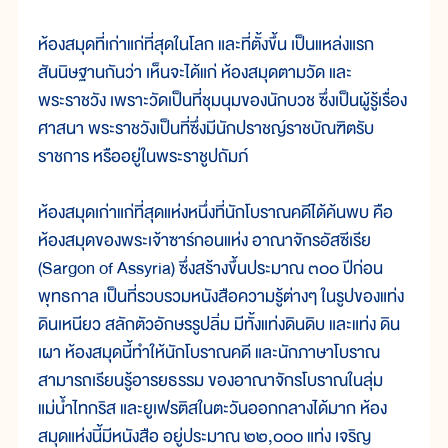
ห้องสมุดที่เก่าแก่ที่สุดในโลก และที่ตั้งขึ้น เป็นแหล่งแรก
สันนิษฐานกันว่า เห็นจะได้แก่ ห้องสมุดตามวัด และ
พระราชวัง เพราะวัดเป็นที่ชุมนุมของนักบวช ซึ่งเป็นผู้รู้เรื่อง
ศาสนา พระราชวังเป็นที่ซึ่งมีนักปราชญ์ราชบัณฑิตรับ
ราชการ หรืออยู่ในพระราชูปถัมภ์
ห้องสมุดเก่าแก่ที่สุดแห่งหนึ่งที่นักโบราณคดีได้ค้นพบ คือ
ห้องสมุดของพระเจ้าซาร์กอนแห่ง อาณาจักรอัสซีเรีย
(Sargon of Assyria) ซึ่งสร้างขึ้นประมาณ ๓๐๐ ปีก่อน
พุทธกาล เป็นที่รวบรวมหนังสือความรู้ต่างๆ ในรูปของแท่ง
ดินเหนียว สลักตัวอักษรรูปลิ่ม มีทั้งแท่งดินดิบ และแท่ง ดิน
เผา ห้องสมุดนี้ทำให้นักโบราณคดี และนักภาษาโบราณ
สามารถเรียนรู้อารยธรรม ของอาณาจักรโบราณในลุ่ม
แม่น้ำไทกริส และยูเฟรติสในตะวันออกกลางได้มาก ห้อง
สมุดแห่งนี้มีหนังสือ อยู่ประมาณ ๒๒,๐๐๐ แท่ง เจริญ