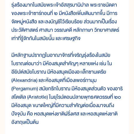
รุ่งเรืองมากในสมัยพระเจ้าอัสสุรบานิปาล พระราชนัดดา
ของพระเจ้าซาร์กอนที่ ๒ มีหนังสือเพิ่มเติมมากขึ้น มีการ
จัดหมู่หนังสือ และลงบัญชีไว้เรียบร้อย ส่วนมากเป็นเรื่อง
ประวัติศาสตร์ ศาสนา วรรณคดี หลักภาษา วิทยาศาสตร์
เท่าที่รู้จักกันในสมัยนั้น และเศรษฐกิจ
มีหลักฐานปรากฏในอาณาจักรที่เจริญรุ่งเรืองในสมัย
โบราณต่อมาว่า มีห้องสมุดสำคัญๆ หลายแห่ง เช่น ใน
อียิปต์สมัยโบราณ มีห้องสมุดเมืองอะเล็กซานเดรีย
(Alexandria) และห้องสมุดที่เมืองเพอร์กามุม
(Pergamum) สมัยกรีกโบราณ มีห้องสมุดส่วนตัว ของอาริ
สโตเติล (Aristotle) ในยุโรปตอนปลายพุทธศตวรรษที่ ๒๐
มีห้องสมุด ขนาดใหญ่ที่มีความสำคัญต่อเนื่องมาจนถึง
ปัจจุบัน คือ หอสมุดแห่งชาติฝรั่งเศส และหอสมุดแห่งชาติ
อังกฤษเป็นต้น