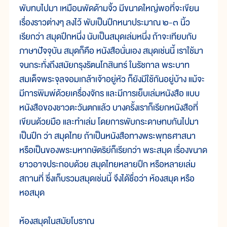
พับทบไปมา เหมือนพัดด้ามจิ้ว มีขนาดใหญ่พอที่จะเขียน
เรื่องราวต่างๆ ลงไว้ พับเป็นปึกหนาประมาณ ๒-๓ นิ้ว
เรียกว่า สมุดปึกหนึ่ง นับเป็นสมุดเล่มหนึ่ง ถ้าจะเทียบกับ
ภาษาปัจจุบัน สมุดก็คือ หนังสือนั่นเอง สมุดเช่นนี้ เราใช้มา
จนกระทั่งถึงสมัยกรุงรัตนโกสินทร์ ในรัชกาล พระบาท
สมเด็จพระจุลจอมเกล้าเจ้าอยู่หัว ก็ยังมีใช้กันอยู่บ้าง แม้จะ
มีการพิมพ์ด้วยเครื่องจักร และมีการเย็บเล่มหนังสือ แบบ
หนังสือของชาวตะวันตกแล้ว บางครั้งเราก็เรียกหนังสือที่
เขียนด้วยมือ และทำเล่ม โดยการพับกระดาษทบกันไปมา
เป็นปึก ว่า สมุดไทย ถ้าเป็นหนังสือทางพระพุทธศาสนา
หรือเป็นของพระมหากษัตริย์ก็เรียกว่า พระสมุด เรื่องขนาด
ยาวอาจประกอบด้วย สมุดไทยหลายปึก หรือหลายเล่ม
สถานที่ ซึ่งเก็บรวมสมุดเช่นนี้ จึงได้ชื่อว่า ห้องสมุด หรือ
หอสมุด
ห้องสมุดในสมัยโบราณ