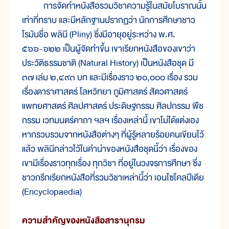
การจัดทำหนังสือรวมวิชาความรู้ในสมัยโบราณนั้น
เท่าที่ทราบ และมีหลักฐานปรากฏว่า นักการศึกษาชาว
โรมันชื่อ พลินี (Pliny) ซึ่งมีอายุอยู่ระหว่าง พ.ศ.
๕๖๖-๖๒๒ เป็นผู้จัดทำขึ้น เขาเรียกหนังสือของเขาว่า
ประวัติธรรมชาติ (Natural History) เป็นหนังสือชุด มี
๓๗ เล่ม ๒,๔๙๓ บท และมีเรื่องราว ๒๐,๐๐๐ เรื่อง รวม
เรื่องดาราศาสตร์ โลหวิทยา ภูมิศาสตร์ สัตวศาสตร์
แพทยศาสตร์ ศิลปศาสตร์ ประดิษฐกรรม ศิลปกรรม พืช
กรรม เวทมนตร์คาถา ฯลฯ เรื่องเหล่านี้ เขาไม่ได้แต่งเอง
หากรวบรวมจากหนังสือต่างๆ ที่ผู้รู้หลายร้อยคนเขียนไว้
แล้ว พลินีกล่าวไว้ในคำนำของหนังสือชุดนี้ว่า เรื่องของ
เขามีเรื่องราวทุกเรื่อง ทุกวิชา ที่อยู่ในวงจรการศึกษา ซึ่ง
ชาวกรีกเรียกหนังสือที่รวมวิชาเหล่านี้ว่า เอนไซโคลปีเดีย
(Encyclopaedia)
ความสำคัญของหนังสือสารานุกรม