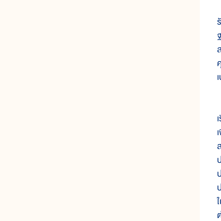
ท
ร
ฐ
ส
ค
เ
เ
เ
เ
ส
ป
ป
ป
ใ
ต