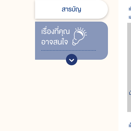
ก
สารบัญ
เ
เ
เรื่ิองที่คุณ
อาจสนใจ
ก
เ