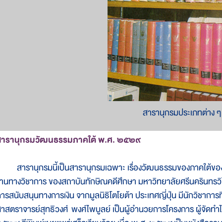
สารานุกรมประเภทต่าง ๆ
สารานุกรมวัฒนธรรมภาคใต้ พ.ศ. ๒๕๒๙
ารานุกรมนี้เป็นสารานุกรมเฉพาะ เรื่องวัฒนธรรมของภาคใต้ของประเท
านทางวิชาการ ของสถาบันทักษิณคดีศึกษา มหาวิทยาลัยศรีนครินทรวิโ
ารสนับสนุนทางการเงิน จากมูลนิธิโตโยต้า ประเทศญี่ปุ่น มีนักวิชาการที
าสตราจารย์สุทธิวงศ์ พงศ์ไพบูลย์ เป็นผู้อำนวยการโครงการ ผู้จัดทำได