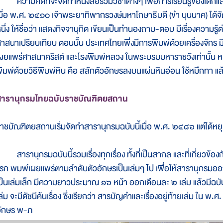
วามคิดที่จะจัดทำหนังสือรวมวิชาต่างๆ เพื่อการเรียนรู้ของเด็กแ
มื่อ พ.ศ. ๒๔๑๐ เจ้าพระยาทิพากรวงษ์มหาโกษาธิบดี (ขำ บุนนาค) ได้จัด
นึ่ง ให้ชื่อว่า แสดงกิจจานุกิต เขียนเป็นทำนองถาม-ตอบ มีเรื่องความรู้
าสนาเปรียบเทียบ ตอนนั้น ประเทศไทยเพิ่งมีการพิมพ์ด้วยเครื่องจักร มี
ผยแพร่ศาสนาคริสต์ และโรงพิมพ์หลวง ในพระบรมมหาราชวังเท่านั้น หนั
ิมพ์ด้วยวิธีพิมพ์หิน คือ สลักตัวอักษรลงบนแผ่นหินอ่อน ใช้หมึกทา แล
สารานุกรมไทยฉบับราชบัณฑิตยสถาน
าชบัณฑิตยสถานเริ่มจัดทำสารานุกรมฉบับนี้เมื่อ พ.ศ. ๒๔๘๖ แต่ได้หยุ
ารานุกรมฉบับนี้รวมเรื่องทุกเรื่อง ทั้งที่เป็นสากล และที่เกี่ยวข้
รก พิมพ์เผยแพร่ตามลำดับตัวอักษรเป็นเล่มๆ ไป เพื่อให้สารานุกรมออก
ป็นเล่มเล็ก มีความยาวประมาณ ๑๖ หน้า ออกเดือนละ ๒ เล่ม แล้วมีฉบับ
ล่ม จะมีดัชนีค้นเรื่อง ซึ่งเรียกว่า สารบัญคำและเรื่องอยู่ท้ายเล่ม ใน พ
อักษร พ-ภ