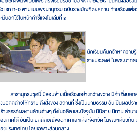
๕๒๗ ตีพิมพ์เผยแพร่เสร็จเรียบร้อย เมื่อ พ.ศ. ๒๕๒๙ เป็นหนังสือรวม 
ัวแรก ก-ฮ ตามแบบพจนานุกรม ฉบับราชบัณฑิตยสถาน ท้ายเรื่องแต่ละเรื่อ
ะมีบอกไว้ในหน้าคำชี้แจงในเล่มที่ ๑
นักเรียนค้นคว้าหาความ
ราชประสงค์ ในพระบาทสมเ
ารานุกรมชุดนี้ มีขอบข่ายเนื้อเรื่องอย่างกว้างขวาง มีคำ ซึ่งบอกค
ึ่งบอกกล่าวให้ทราบ ถึงสิ่งของ สถานที่ ซึ่งเป็นนามธรรม อันเป็นผลปรา
ร้างสรรค์ผลงานด้านต่างๆ ทั้งในอดีต และปัจจุบัน มีนิยาย นิทาน ตำนาน
องภาคใต้ อันเป็นเอกลักษณ์ของภาค และแต่ละจังหวัด ในขณะเดียวกัน มีเรื
ของประเทศไทย โดยเฉพาะส่วนกลาง