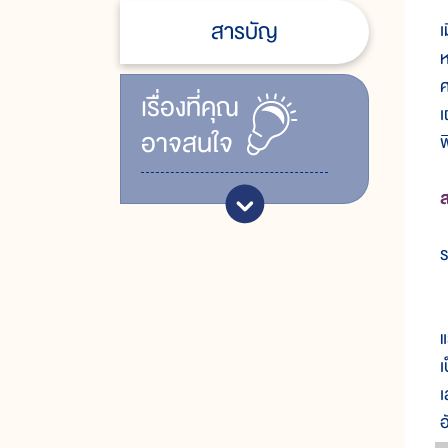
ค
สารบัญ
เ
ห
ศ
เรื่ิองที่คุณ
เ
อาจสนใจ
พ
ร
ส
แ
เ
เ