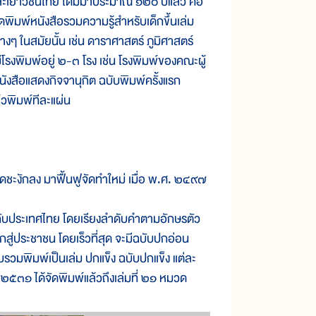
ละเยาวชนไทย ได้มีมาประมาณ ๑๒๐ ปีแล้ว คือ
พิมพ์หนังสือรวมความรู้สำหรับเด็กขึ้นเล่ม
ต่างๆ ในสมัยนั้น เช่น ดาราศาสตร์ ภูมิศาสตร์
โรงพิมพ์อยู่ ๒-๓ โรง เช่น โรงพิมพ์ของคณะผู้
งสือแสดงกิจจานุกิต ฉบับพิมพ์ครั้งแรก
้วพิมพ์ทีละแผ่น
ดชะงักลง มาฟื้นฟูจัดทำใหม่ เมื่อ พ.ศ. ๒๔๙๗
องกับประเทศไทย โดยเรียงลำดับคำตามอักษรตัว
สู่ประชาชน โดยเร็วที่สุด จะมีฉบับปกอ่อน
รวมพิมพ์เป็นเล่ม ปกแข็ง ฉบับปกแข็ง แต่ละ
.ศ. ๒๕๓๑ ได้จัดพิมพ์แล้วถึงเล่มที่ ๒๑ หมวด