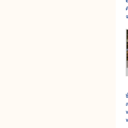
๒
ต
จ
ส
ซ
ส
ข