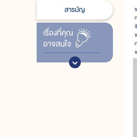
ห
สารบัญ
ร
ก
จ
เรื่ิองที่คุณ
ข
อาจสนใจ
ก