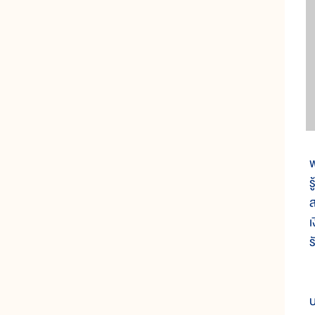
ห
พ
ร
ส
เ
ร
ห
บ