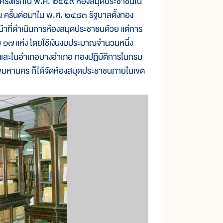
ครั้งแรกใน พ.ศ. ๒๔๕๙ ห้องสมุดประชาชนใน
ณ ครั้นต่อมาใน พ.ศ. ๒๔๘๓ รัฐบาลตั้งกอง
น้าที่ดำเนินการห้องสมุดประชาชนด้วย แต่การ
วม ๑๗ แห่ง โดยใช้เงินงบประมาณจำนวนหนึ่ง
วัด และในอำเภอบางอำเภอ กองปฏิบัติการในกรม
เทพมหานคร ก็ได้จัดห้องสมุดประชาชนภายในเขต