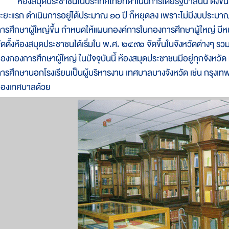
้องสมุดประชาชนในประเทศไทยที่ดำเนินการโดยรัฐบาลนั้น ตั้งขึ้น
ะยะแรก ดำเนินการอยู่ได้ประมาณ ๑๐ ปี ก็หยุดลง เพราะไม่มีงบประมา
ารศึกษาผู้ใหญ่ขึ้น กำหนดให้แผนกองค์การในกองการศึกษาผู้ใหญ่ มีห
ัดตั้งห้องสมุดประชาชนได้เริ่มใน พ.ศ. ๒๔๙๒ จัดขึ้นในจังหวัดต่างๆ ร
องกองการศึกษาผู้ใหญ่ ในปัจจุบันนี้ ห้องสมุดประชาชนมีอยู่ทุกจังห
ารศึกษานอกโรงเรียนเป็นผู้บริหารงาน เทศบาลบางจังหวัด เช่น กรุง
ของเทศบาลด้วย