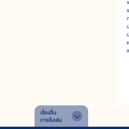
ข
ร
ก
ป
ป
แ
เ
เรื่องอื่น
ภายในเล่ม