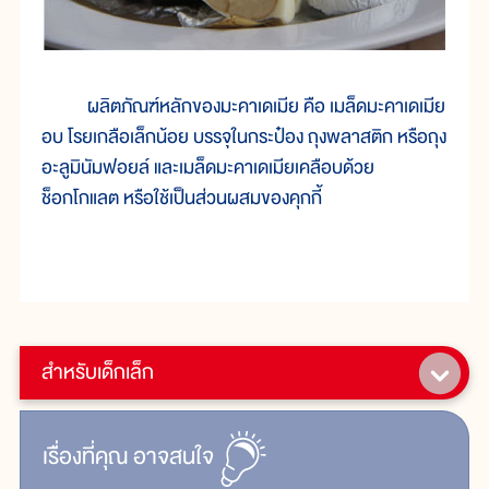
ผลิตภัณฑ์หลักของมะคาเดเมีย คือ เมล็ดมะคาเดเมีย
อบ โรยเกลือเล็กน้อย บรรจุในกระป๋อง ถุงพลาสติก หรือถุง
อะลูมินัมฟอยล์ และเมล็ดมะคาเดเมียเคลือบด้วย
ช็อกโกแลต หรือใช้เป็นส่วนผสมของคุกกี้
สำหรับเด็กเล็ก
เรื่ิองที่คุณ
อาจสนใจ