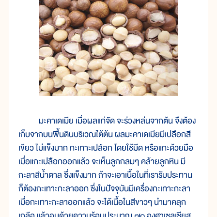
มะคาเดเมีย เมื่อผลแก่จัด จะร่วงหล่นจากต้น จึงต้อง
เก็บจากบนพื้นดินบริเวณใต้ต้น ผลมะคาเดเมียมีเปลือกสี
เขียว ไม่แข็งมาก กะเทาะเปลือก โดยใช้มีด หรือแกะด้วยมือ
เมื่อแกะเปลือกออกแล้ว จะเห็นลูกกลมๆ คล้ายลูกหิน มี
กะลาสีน้ำตาล ซึ่งแข็งมาก ถ้าจะเอาเนื้อในที่เรารับประทาน
ก็ต้องกะเทาะกะลาออก ซึ่งในปัจจุบันมีเครื่องกะเทาะกะลา
เมื่อกะเทาะกะลาออกแล้ว จะได้เนื้อในสีขาวๆ นำมาคลุก
เกลือ แล้วอบด้วยความร้อนประมาณ ๗๐ องศาเซลเซียส