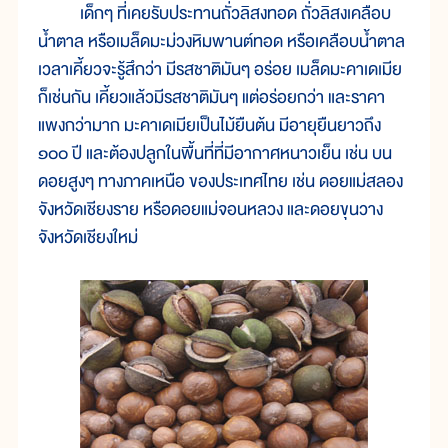
เด็กๆ ที่เคยรับประทานถั่วลิสงทอด ถั่วลิสงเคลือบ
น้ำตาล หรือเมล็ดมะม่วงหิมพานต์ทอด หรือเคลือบน้ำตาล
เวลาเคี้ยวจะรู้สึกว่า มีรสชาติมันๆ อร่อย เมล็ดมะคาเดเมีย
ก็เช่นกัน เคี้ยวแล้วมีรสชาติมันๆ แต่อร่อยกว่า และราคา
แพงกว่ามาก มะคาเดเมียเป็นไม้ยืนต้น มีอายุยืนยาวถึง
๑๐๐ ปี และต้องปลูกในพื้นที่ที่มีอากาศหนาวเย็น เช่น บน
ดอยสูงๆ ทางภาคเหนือ ของประเทศไทย เช่น ดอยแม่สลอง
จังหวัดเชียงราย หรือดอยแม่จอนหลวง และดอยขุนวาง
จังหวัดเชียงใหม่