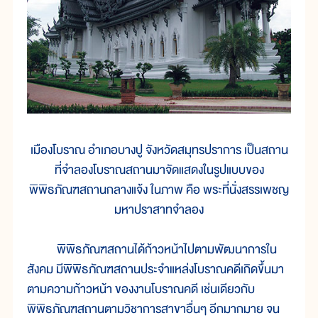
เมืองโบราณ อำเภอบางปู จังหวัดสมุทรปราการ เป็นสถาน
ที่จำลองโบราณสถานมาจัดแสดงในรูปแบบของ
พิพิธภัณฑสถานกลางแจ้ง ในภาพ คือ พระที่นั่งสรรเพชญ
มหาปราสาทจำลอง
พิพิธภัณฑสถานได้ก้าวหน้าไปตามพัฒนาการใน
สังคม มีพิพิธภัณฑสถานประจำแหล่งโบราณคดีเกิดขึ้นมา
ตามความก้าวหน้า ของงานโบราณคดี เช่นเดียวกับ
พิพิธภัณฑสถานตามวิชาการสาขาอื่นๆ อีกมากมาย จน