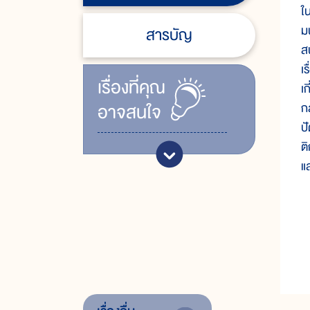
ใ
ม
สารบัญ
ส
เ
เรื่ิองที่คุณ
เ
อาจสนใจ
ก
ป
ต
แ