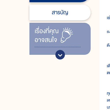
ก
สารบัญ
เช
เรื่ิองที่คุณ
๑
อาจสนใจ
ดั
๑
เ
ตน
๑
ท
เ
บ