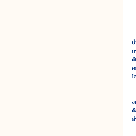
๒
น
ก
ต
ค
โ
๒
ชล
ด
ส