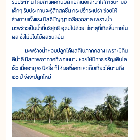
รับประทาน โดยการตัดก้นผล แยกเนื้อและน้ำใส่ภาชนะ เมื่อ
เด็กๆ รับประทานจะรู้สึกสดชื่น กระปรี้กระเปร่า ช่วยให้
ร่างกายแข็งแรง มีสติปัญญาเฉลียวฉลาด เพราะน้ำ
มะพร้าวเป็นน้ำที่บริสุทธิ์ อุดมไปด้วยแร่ธาตุที่เกิดขึ้นภายใน
ผล ซึ่งไม่มีในไม้ผลชนิดอื่น
มะพร้าวน้ำหอมปลูกได้ผลดีในภาคกลาง เพราะมีดิน
ดีน้ำดี มีสภาพอากาศที่พอเหมาะ ช่วยให้มีการเจริญเติบโต
เร็ว เมื่ออายุ ๒ ปีครึ่ง ก็ให้ผลซึ่งดกและเก็บเกี่ยวได้นานถึง
๔๐ ปี จึงจะปลูกใหม่