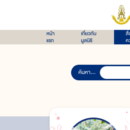
หน้า
เกี่ยวกับ
สื
แรก
มูลนิธิ
คว
ค้นหา...