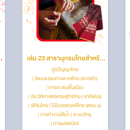
บ
เล่ม 23 สารานุกรมไทยสำหรับ
ภูมิปัญญาไทย
เยาวชนฯ
วัฒนธรรมทางละครไทย (ละครรำ)
การละเล่นพื้นเมือง
ประวัติศาสตร์เศรษฐกิจไทย
ชาติพันธ์ุ
เฟิร์นไทย
ไม้ในวรรณคดีไทย (ตอน ๑)
การทำงานใต้น้ำ
ระบบวิทยุ
การผลิตเบียร์