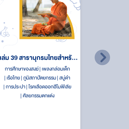
เล่ม 39 สารานุกรมไทยสำหรับ
เล่ม 37 ส
การศึกษาของสงฆ์
เพลงกล่อมเด็ก
พระเจดีย์
หอศ
เยาวชนฯ
เรือไทย
ภูมิสถาปัตยกรรม
สบู่ดำ
การประปา
โรคเลือดออกฮีโมฟิเลีย
ระบบส
ศัลยกรรมตกแต่ง
การประเม
โรคเอสแ