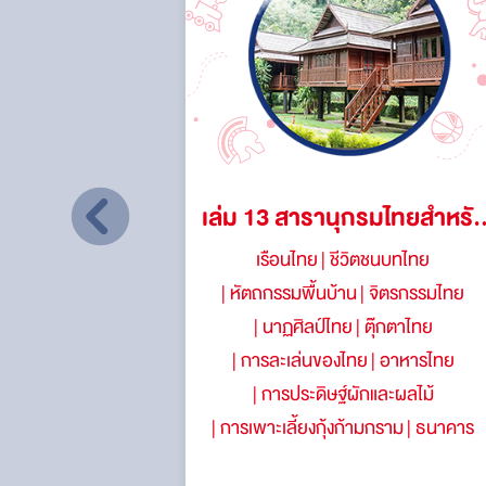
มไทยสำหรับ
เล่ม 13 สารานุกรมไทยสำหรั
ไทย
เรือนไทย
ชีวิตชนบทไทย
ฯ
เยาวชนฯ
องไทย
ชุมชน
หัตถกรรมพื้นบ้าน
จิตรกรรมไทย
ริมการศึกษา
นาฏศิลป์ไทย
ตุ๊กตาไทย
ะสิ่งแวดล้อม
การละเล่นของไทย
อาหารไทย
่ยวผักและผลไม้
การประดิษฐ์ผักและผลไม้
ศป่าชายเลน
การเพาะเลี้ยงกุ้งก้ามกราม
ธนาคาร
อ