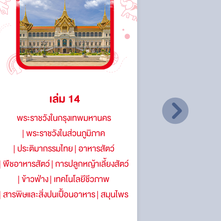
เล่ม 14
พระราชวังในกรุงเทพมหานคร
เรือนไ
พระราชวังในส่วนภูมิภาค
หัตถกรรมพ
ประติมากรรมไทย
อาหารสัตว์
นาฏศิ
พืชอาหารสัตว์
การปลูกหญ้าเลี้ยงสัตว์
การละเล
ข้าวฟ่าง
เทคโนโลยีชีวภาพ
การปร
สารพิษและสิ่งปนเปื้อนอาหาร
สมุนไพร
การเพาะเลี้