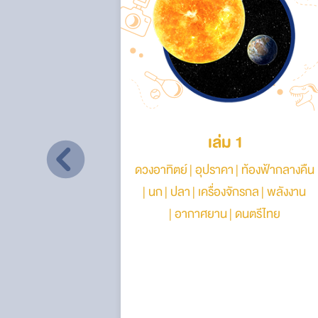
เล่ม 1
ร แผ่นดิน
ดวงอาทิตย์
อุปราคา
ท้องฟ้ากลางคืน
งนิเวศ
นก
ปลา
เครื่องจักรกล
พลังงาน
ผลนอกฤดู
อากาศยาน
ดนตรีไทย
ของแอลกอฮอล์
ิวเคลียร์
นธุกรรม