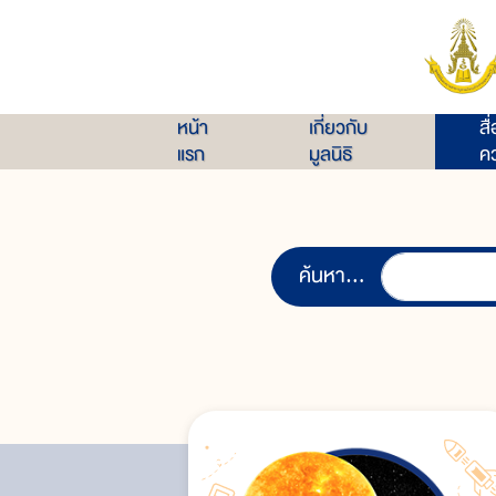
หน้า
เกี่ยวกับ
สื
แรก
มูลนิธิ
คว
ค้นหา...